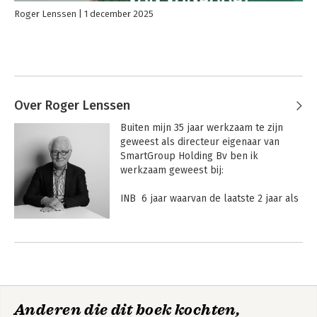
Roger Lenssen
1 december 2025
Over Roger Lenssen
Buiten mijn 35 jaar werkzaam te zijn 
geweest als directeur eigenaar van 
SmartGroup Holding Bv ben ik 
werkzaam geweest bij:

INB  6 jaar waarvan de laatste 2 jaar als 
directeur Organisatieadvies en Interim 
mangement 

15 jaar werkzaam bij Chas Macintosh in 
tal van functies en 6 jaar bij DSM

Tal van opleidingen gevolgd 

Anderen die dit boek kochten,