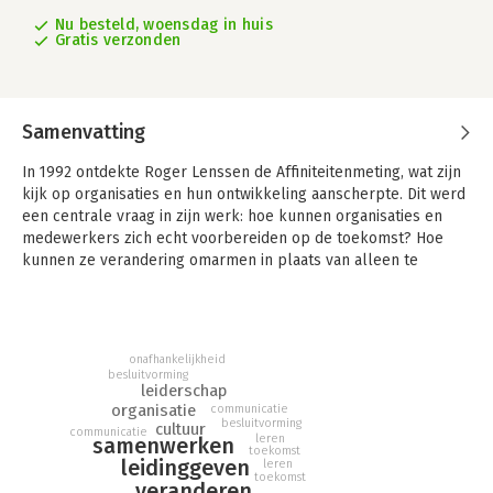
Nu besteld, woensdag in huis
Gratis verzonden
Samenvatting
In 1992 ontdekte Roger Lenssen de Affiniteitenmeting, wat zijn
kijk op organisaties en hun ontwikkeling aanscherpte. Dit werd
een centrale vraag in zijn werk: hoe kunnen organisaties en
medewerkers zich echt voorbereiden op de toekomst? Hoe
kunnen ze verandering omarmen in plaats van alleen te
accepteren, en denken in mogelijkheden in plaats van
beperkingen?
In 1984 maakte Roger de overstap van het bedrijfsleven naar
onafhankelijkheid
de advieswereld. Met zijn ervaring in het opbouwen,
besluitvorming
ombouwen en afbouwen van organisaties werd hij al snel een
leiderschap
waardevolle adviseur bij Arbeidsvoorziening. Daar kreeg hij te
organisatie
communicatie
besluitvorming
cultuur
maken met de dubbele marketingmix van zowel werkgevers
communicatie
leren
samenwerken
als werknemers, en richtte hij zich op het bieden van
toekomst
leidinggeven
leren
perspectief in alle fasen van ontwikkeling.
toekomst
veranderen