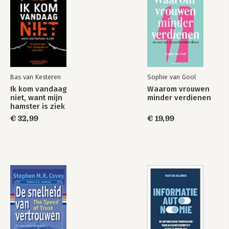
"Smart management balans tussen het 
ontwikkelen van organisatie en individu"

"Smart resultaat- en functiegericht 
Coachen"

"De waarde van onafhankelijkheid"

Bas van Kesteren
Sophie van Gool
"Dansen op het ritme van de tijd"

Ik kom vandaag
Waarom vrouwen
niet, want mijn
minder verdienen
"Dansend naar de toekomst"

hamster is ziek
€ 32,99
€ 19,99
"Smart 25 jaar"

"Over de honderd terug naar de kern" 
en als laatste:

"Ik was niet van gisteren maar ben ik 
nog van vandaag ?"
