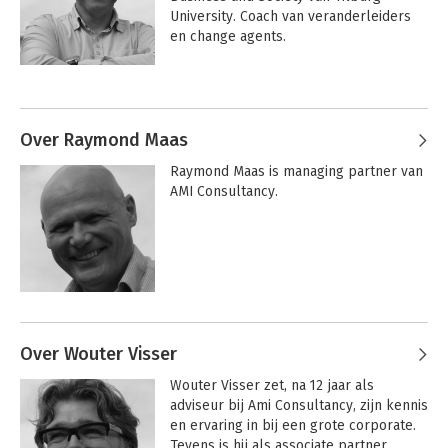
University. Coach van veranderleiders 
en change agents.
Andere boeken door Woody van
Olffen
Over Raymond Maas
Raymond Maas is managing partner van 
AMI Consultancy.
Andere boeken door Raymond Maas
Over Wouter Visser
Engage! - Reisgids
Engage! - Reisgids
Wouter Visser zet, na 12 jaar als 
voor
voor
veranderavonturen
veranderavonturen
adviseur bij Ami Consultancy, zijn kennis 
en ervaring in bij een grote corporate. 
Tevens is hij als associate partner 