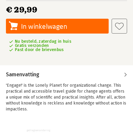
€ 29,99
In winkelwagen
Nu besteld, zaterdag in huis
Gratis verzonden
Past door de brievenbus
Samenvatting
'Engage!' is the Lonely Planet for organizational change. This
practical and accessible travel guide for change agents offers
a unique mix of scientific and practical insights. After all, action
without knowledge is reckless and knowledge without action is
impactless.
'Engage!' offers help and encouragement at every stage of the
change adventure, centering on shared inspiration, co-creation,
experimentation, and especially on how to quickly get down to
gedragsverandering