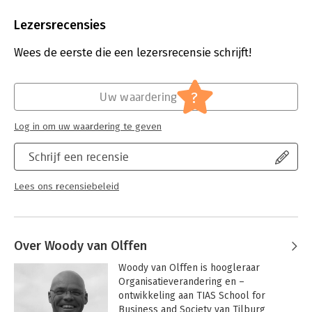
Aantal pagina's:
224
Uitgever:
Warden Press
Lezersrecensies
Druk:
1
Verschijningsdatum:
18-9-2019
Wees de eerste die een lezersrecensie schrijft!
Hoofdrubriek:
Verandermanagement
?
Uw waardering
Log in om uw waardering te geven
Schrijf een recensie
Lees ons recensiebeleid
Over Woody van Olffen
Woody van Olffen is hoogleraar 
Organisatieverandering en –
ontwikkeling aan TIAS School for 
Business and Society van Tilburg 