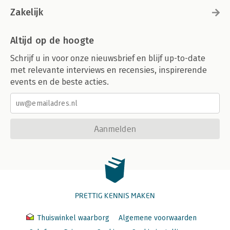
Other 188
Zakelijk
Close-Up 190
Altijd op de hoogte
21 Meanwhile, On the Long-Range Scanner… 195
21.1 A Keen Eye on the Future 195
Schrijf u in voor onze nieuwsbrief en blijf up-to-date
21.2 Where to Next, Traveler? 196
met relevante interviews en recensies, inspirerende
Close-Up 198
events en de beste acties.
Scientific Background 201
About the Authors 203
Notes 205
Literature 211
Aanmelden
Index 218
Index of Names 223
PRETTIG KENNIS MAKEN
Thuiswinkel waarborg
Algemene voorwaarden