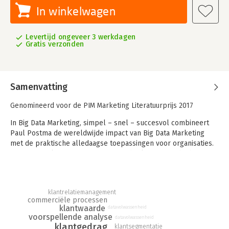
In winkelwagen
Levertijd ongeveer 3 werkdagen
Gratis verzonden
Samenvatting
Genomineerd voor de PIM Marketing Literatuurprijs 2017
In Big Data Marketing, simpel – snel – succesvol combineert
Paul Postma de wereldwijde impact van Big Data Marketing
met de praktische alledaagse toepassingen voor organisaties.
Big Data Marketing is een verrassend vak waarmee bedrijven
en organisaties hun commerciële activiteiten aanzienlijk
kunnen verbeteren. Het laat een scherper beeld zien van de
commerciële werkelijkheid dan je eigen ogen. Paul Postma
klantrelatiemanagement
maakt Big Data Marketing voor grote en kleine organisaties
commerciële processen
uitstekend toepasbaar. En laat zien hoe je de voordelen kunt
klantwaarde
datavolwassenheid
realiseren.
voorspellende analyse
datavolwassenheid
klantgedrag
klantsegmentatie