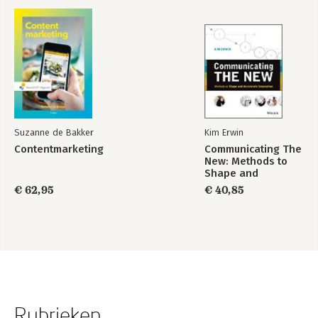
Suzanne de Bakker
Kim Erwin
Contentmarketing
Communicating The
New: Methods to
Shape and
Accelerate
€ 62,95
€ 40,85
Innovation
Rubrieken