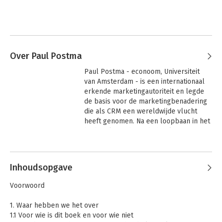
Over Paul Postma
Paul Postma - econoom, Universiteit 
van Amsterdam - is een internationaal 
erkende marketingautoriteit en legde 
de basis voor de marketingbenadering 
die als CRM een wereldwijde vlucht 
heeft genomen. Na een loopbaan in het 
bedrijfsleven bouwde hij als partner 
van Ernst & Young een internationale 
Andere boeken door Paul Postma
CRM praktijk op. Veelgevraagd spreker 
in binnen- en buitenland, en auteur 
Inhoudsopgave
diverse boeken. Postma is daarnaast 
bekend van zijn 'Verkoopefficiency'-
Voorwoord
methode voor prestatieverbetering in 
de persoonlijke verkoop. 

1. Waar hebben we het over
1.1 Voor wie is dit boek en voor wie niet
Directeur van Paul Postma Marketing 