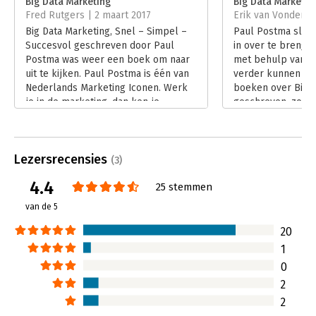
Big Data Marketing
Big Data Marketin
vol duiding en praktische tips rijker. Doe er uw voordeel mee!'
Fred Rutgers | 2 maart 2017
Erik van Vonderen 
- Diana Janssen (directeur DDMA)
Hoofdrubriek:
Marketing
Big Data Marketing, Snel – Simpel –
Paul Postma slaag
Succesvol geschreven door Paul
in over te brenge
Postma was weer een boek om naar
met behulp van Bi
uit te kijken. Paul Postma is één van
verder kunnen br
Nederlands Marketing Iconen. Werk
boeken over Big D
je in de marketing, dan ken je
geschreven, zoals
meestal Postma ook wel.
van Lisa Arthur o
Lees verder
Steve Lohr en Pet
Lees verder
Lezersrecensies
(3)
4.4
25 stemmen
van de 5
20
1
0
2
2