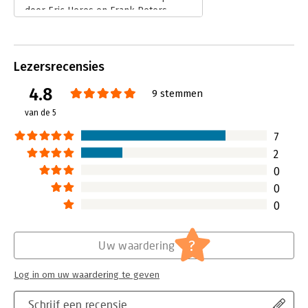
door Eric Heres en Frank Peters.
Lees verder
Lezersrecensies
4.8
9 stemmen
van de 5
7
2
0
0
0
?
Uw waardering
Log in om uw waardering te geven
Schrijf een recensie