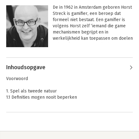
De in 1962 in Amsterdam geboren Horst 
Streck is gamifier, een beroep dat 
formeel niet bestaat. Een gamifier is 
volgens Horst zelf ‘iemand die game 
mechanismen begrijpt en in 
werkelijkheid kan toepassen om doelen 
te bereiken’. Zijn vorige bedrijf 
Youdagames heeft onder zijn leiding vijf 
grote (inter)nationale prijzen in de 
wacht gesleept. Horst neemt u via zijn 
Inhoudsopgave
boek, lezingen en presentaties met 
plezier mee naar zijn wereld, waarin 
Voorwoord
spel een voorname rol speelt.
1. Spel als tweede natuur
1.1 Definities mogen nooit beperken
2. Een nieuwe tijdgeest ontvouwt zich
2.1 Een moderne samenleving gamificeert!
2.2 Wat voegt gamification toe aan organisaties?
2.3 De natuurlijke evolutie van ICT