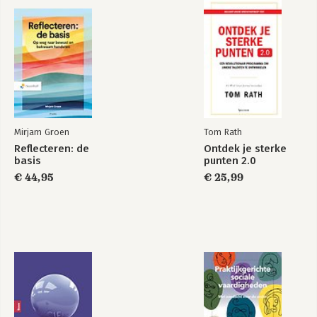
7.4 Teambuilding
7.5 Milieu
Slotwoord
Appendix
Mirjam Groen
Tom Rath
Reflecteren: de
Ontdek je sterke
basis
punten 2.0
€ 44,95
€ 25,99