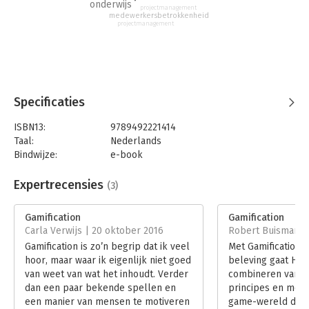
onderwijs
projectmanagement
twist, zodat deze viral gaat en veel meer impact heeft.
medewerkersbetrokkenheid
Gamificeer een medische behandeling en zorg ervoor dat
projectmanagement
lastige doelen op de juiste manier beloond worden, zodat de
gehele ervaring dragelijk wordt. Het zijn slechts enkele
voorbeelden om door middel van gamification de
gestelde doelen beter te bereiken.
Specificaties
In Gamification laat Horst Streck zien hoe de moderne
samenleving verandert en hoe je met gamification op die
ISBN13:
9789492221414
veranderingen kunt inspelen. Welke effecten kan gamification
Taal:
Nederlands
hebben op overheid, organisaties, onderwijs en ICT? Hij laat
Bindwijze:
e-book
zien waar goede gamification aan moet voldoen, geeft
Beveiliging:
watermerk
inspirerende voorbeelden en behandelt de educatieve
Bestandsformaat:
epub
Expertrecensies
(3)
mogelijkheden van gamification.
Aantal pagina's:
110
Uitgever:
Futuro Uitgevers
Gamification
Gamification
Druk:
1
Carla Verwijs | 20 oktober 2016
Robert Buisman |
Verschijningsdatum:
7-6-2016
Gamification is zo’n begrip dat ik veel
Met Gamification, 
hoor, maar waar ik eigenlijk niet goed
beleving gaat Hors
Hoofdrubriek:
Persoonlijke effectiviteit
van weet van wat het inhoudt. Verder
combineren van e
dan een paar bekende spellen en
principes en mech
een manier van mensen te motiveren
game-wereld de e