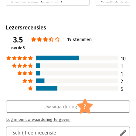
door beloning, kom ik niet.
Specifiek gericht
Lees verder
resultaten voor or
de commerciële al
profit-sector.
Lezersrecensies
Lees verder
3.5
19 stemmen
van de 5
10
1
1
2
5
?
Uw waardering
Log in om uw waardering te geven
Schrijf een recensie