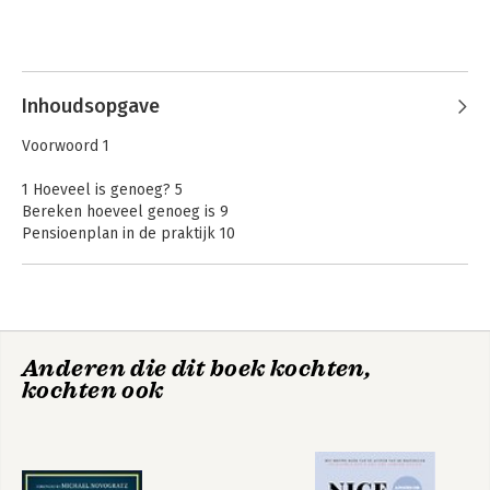
Inhoudsopgave
Voorwoord 1
1 Hoeveel is genoeg? 5
Bereken hoeveel genoeg is 9
Pensioenplan in de praktijk 10
Beleggingsrisico en pensioen 16
Vermogensstrategie 18
Plannen voor tegenvallende beleggingsresultaten 21
2 Beleggen is risicovol: waarom zou ik beleggen? 27
Anderen die dit boek kochten,
Je vermogen krimpt als je niets doet 27
kochten ook
Beleggen om inflatie tegen te gaan 29
Twee soorten beleggingsrisico 39
Tijdelijke verlies 39
Permanent verlies 45
Alle beleggingsexperts zijn leugenaars 58