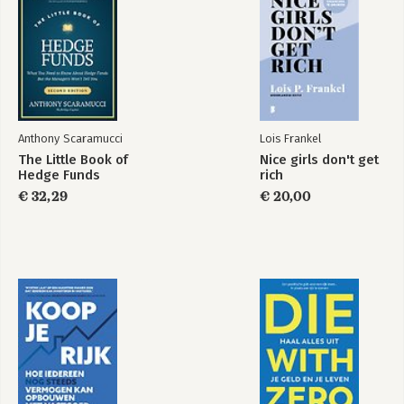
Voorspellers 58
Voorspellen is een verdienmodel 61
3 Het kaf van het koren scheiden in de beleggingsindustrie? 67
Nobody got fired by hiring IBM 67
Je blijft zelf verantwoordelijk voor de resultaten 68
Vermogensbeheervergelijkers 69
Bekwaam en een integer mens 71
Anthony Scaramucci
Lois Frankel
Integer klantbelang versus eigenbelang 72
The Little Book of
Nice girls don't get
Omstandigheden die klantbelang bevorderen 72
Hedge Funds
rich
Wie is bekwaam? 75
€ 32,29
€ 20,00
Een bewezen methode 76
Wat is een bewezen strategie? 76
4 Voorspellen versus modellen 81
Waarom werkt voorspellen niet? 81
Modellen presteren beter 82
Ja, maar Buffet dan? 82
Kwantitatief beleggen volgens een model 84
5 Actief afwijken of passief de markt volgen? 86
Actief of passief 86
Doel van portfoliomanagement 87