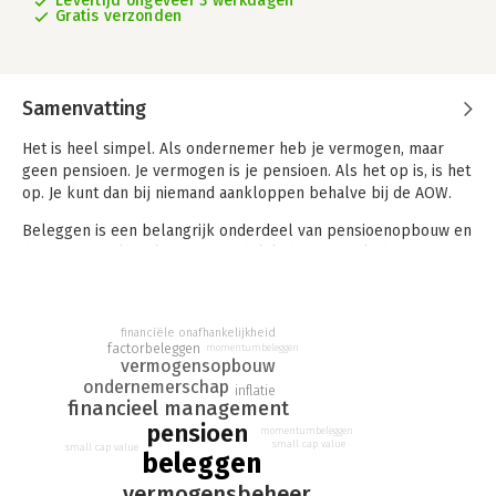
Levertijd ongeveer 3 werkdagen
Gratis verzonden
Samenvatting
Het is heel simpel. Als ondernemer heb je vermogen, maar
geen pensioen. Je vermogen is je pensioen. Als het op is, is het
op. Je kunt dan bij niemand aankloppen behalve bij de AOW.
Beleggen is een belangrijk onderdeel van pensioenopbouw en
daar gaat heel veel fout. Uiteindelijk draag je zelf de
eindverantwoordelijkheid, ook al besteed je het beheer van je
vermogen uit.
Dit boek helpt je de juiste keuzes te maken. De misinformatie
financiële onafhankelijkheid
factorbeleggen
momentumbeleggen
en misstanden die ik in de financiële media en
vermogensopbouw
beleggingsindustrie tegenkom en heb meegemaakt hebben
ondernemerschap
inflatie
mij ertoe doen besluiten dit boek te schrijven.
financieel management
pensioen
momentumbeleggen
Dit boek geeft elke ondernemer of pensioenbelegger de kans
small cap value
small cap value
beleggen
om met zijn vermogen een degelijk pensioen op te bouwen. Dit
boek beschrijft:
vermogensbeheer