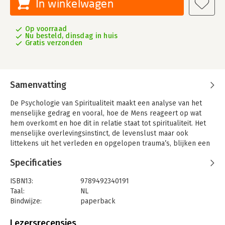
In winkelwagen
Op voorraad
Nu besteld, dinsdag in huis
Gratis verzonden
Samenvatting
De Psychologie van Spiritualiteit maakt een analyse van het
menselijke gedrag en vooral, hoe de Mens reageert op wat
hem overkomt en hoe dit in relatie staat tot spiritualiteit. Het
menselijke overlevingsinstinct, de levenslust maar ook
littekens uit het verleden en opgelopen trauma’s, blijken een
gigantische impact te hebben op het doen en laten. Bovendien
Specificaties
sluit het je af van je gevoelswereld, waardoor de eigen
spirituele ontwikkeling zonder het zelf goed te beseffen wordt
ISBN13:
9789492340191
gefnuikt.
Taal:
NL
Dat is nu net de te overwinnen paradox, want de oplossing van
Bindwijze:
paperback
die littekens en trauma’s en zaken die je eigenlijk niet echt
Aantal pagina's:
256
wilt, ligt in de gevoelswereld. De Mens staat dus zichzelf in de
Uitgever:
The Sir Anthony Foundation
Lezersrecensies
weg bij het afwerken van wat hem verstoort. Dat vraagt om een