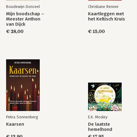
Boudewijn Donceel
Christiane Renner
Mijn boodschap –
Kaartleggen met
Meester Anthon
het Keltisch Kruis
van Dijck
€ 28,00
€ 15,00
Petra Sonnenberg
E.K. Mosley
Kaarsen
De laatste
hemelhond
€ 13,90
€ 17,95