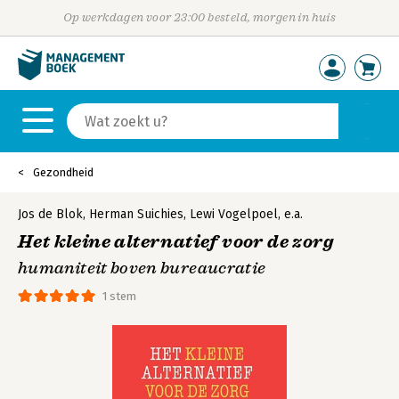
Op werkdagen voor 23:00 besteld, morgen in huis
Gezondheid
Jos de Blok
,
Herman Suichies
,
Lewi Vogelpoel
,
e.a.
Het kleine alternatief voor de zorg
humaniteit boven bureaucratie
1 stem