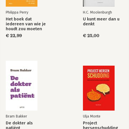
Philippa Perry
H.C. Moolenburgh
Het boek dat
U kunt meer dan u
iedereen van wie je
denkt
houdt zou moeten
lezen
€ 22,99
€ 25,00
Bram Bakker
Ulja Monte
De dokter als
Project
patiënt
hersenschudding