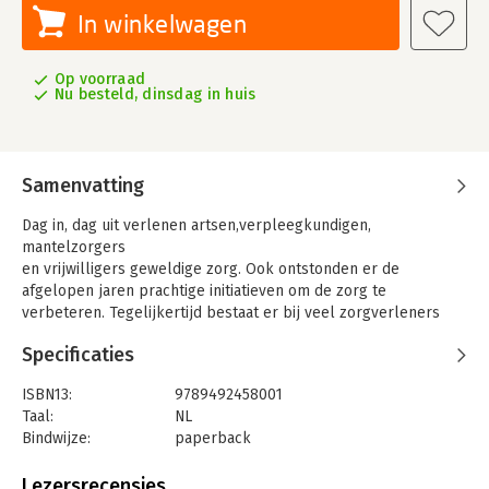
In winkelwagen
Op voorraad
Nu besteld, dinsdag in huis
Samenvatting
Dag in, dag uit verlenen artsen,verpleegkundigen,
mantelzorgers
en vrijwilligers geweldige zorg. Ook ontstonden er de
afgelopen jaren prachtige initiatieven om de zorg te
verbeteren. Tegelijkertijd bestaat er bij veel zorgverleners
en patiënten frustratie en onbegrip over het zorgbeleid van
Specificaties
verschillende overheden. Deze bekijken de zorg eenzijdig als
kostenpost. Hun relatie met partijen in de zorg verandert
ISBN13:
9789492458001
in een machtsstrijd die gewonnen moet worden. Dit roept veel
Taal:
NL
weerstand op, verspilt energie, ontmoedigt en remt de
Bindwijze:
paperback
positieve ontwikkelingen.
Aantal pagina's:
256
Het kleine alternatief voor de zorg legt die twee werelden
Uitgever:
Stichting Beroepseer
Lezersrecensies