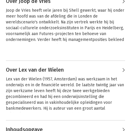
Over Joop de Vries
Joop de Vries heeft vele jaren bij Shell gewerkt, waar hij onder 
meer hoofd was van de afdeling die in Londen de 
wereldscenario's ontwikkelt. Na zijn vertrek werkte hij bij 
sociaal-culturele onderzoeksinstituten in Parijs en Heidelberg, 
voornamelijk aan Futures-projecten ten behoeve van 
ondernemingen. Verder heeft hij managementposities bekleed 
in research, trading en marketing.
Andere boeken door Joop de Vries
Over Lex van der Wielen
Lex van der Wielen (1957, Amsterdam) was werkzaam in het 
onderwijs en in de financiële wereld. De laatste twintig jaar van 
zijn werkzame leven heeft hij deze twee werkgebieden 
gecombineerd en had hij een onderwijsinstelling die 
gespecialiseerd was in vakinhoudelijke opleidingen voor 
bankmedewerkers. Hij is auteur van een groot aantal 
vakboeken. Na zijn pensionering is hij begonnen met het 
schrijven van ander materiaal.
Andere boeken door Lex van der
Inhoudsopgave