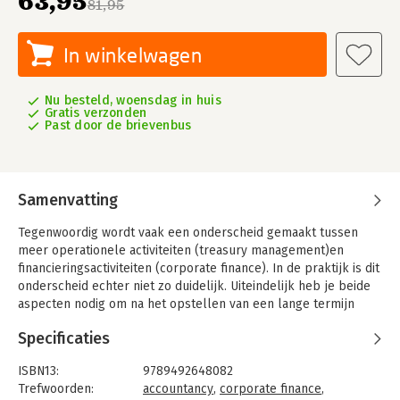
63,95
81,95
In winkelwagen
Nu besteld, woensdag in huis
Gratis verzonden
Past door de brievenbus
Samenvatting
Tegenwoordig wordt vaak een onderscheid gemaakt tussen
meer operationele activiteiten (treasury management)en
financieringsactiviteiten (corporate finance). In de praktijk is dit
onderscheid echter niet zo duidelijk. Uiteindelijk heb je beide
aspecten nodig om na het opstellen van een lange termijn
financieringsplan dit plan weer terug te brengen naar de korte
Specificaties
termijn en de risico’s ervan voor de onderneming te analyseren
en te mitigeren. Vaak is een eenvoudige, pragmatische
ISBN13:
9789492648082
benadering doeltreffender dan een wetenschappelijke
Trefwoorden:
accountancy
,
corporate finance
,
onderbouwing met een aantal cijfers achter de komma. Deze