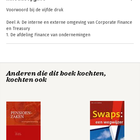
Wielen
Swaps: een
PensioenZaken
wegwijzer
Voorwoord bij de vijfde druk
Deel A: De interne en externe omgeving van Corporate Finance
en Treasury
1. De afdeling Finance van ondernemingen
2. Financiële markten
3. Macro-economische analyse
4. De rol van banken
5. Renteberekeningen en contante waarde berekeningen
Anderen die dit boek kochten,
Deel B: Vermogenskosten
kochten ook
6. Eigen vermogen
Handboek
7. Bankkrediet
derivaten voor
8. Niet-bancair vreemd vermogen
accountant,
fiscalisten en
9. De gemiddelde vermogenskosten en optimale
Doen we het goed?
controllers
vermogensstructuur
Deel C: Selectie van bedrijfsactiviteiten
Bekijk alle boeken
10. Aandeelhouderswaarde
Bekijk alle boeken
11. Kasstroomanalyse
12. Investeringsselectie