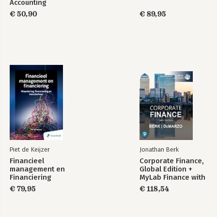
Accounting
€ 50,90
€ 89,95
Piet de Keijzer
Jonathan Berk
Financieel
Corporate Finance,
management en
Global Edition +
Financiering
MyLab Finance with
Pearson eText
€ 79,95
€ 118,54
(Package)