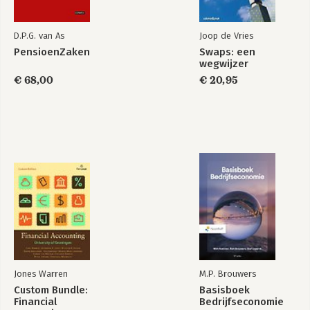
Deel D: Werkkapitaalbeheer
13. Werkkapitaalbeheer
D.P.G. van As
Joop de Vries
PensioenZaken
Swaps: een
Deel E: Financieel risicobeheer
wegwijzer
14. Valutarisicobeheer bij ondernemingen
€ 68,00
€ 20,95
15. Renterisicobeheer
16. Prijsrisicobeheer van commodities
Deel F: Cash management
17. Cash management
18. Simultaan liquiditeitsbeheer bij meerdere valuta’s
Register
Jones Warren
M.P. Brouwers
Custom Bundle:
Basisboek
Financial
Bedrijfseconomie