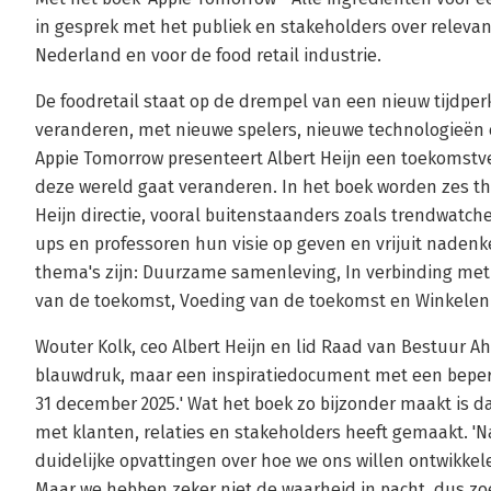
in gesprek met het publiek en stakeholders over releva
Nederland en voor de food retail industrie.
De foodretail staat op de drempel van een nieuw tijdper
veranderen, met nieuwe spelers, nieuwe technologieën 
Appie Tomorrow presenteert Albert Heijn een toekomstv
deze wereld gaat veranderen. In het boek worden zes th
Heijn directie, vooral buitenstaanders zoals trendwatche
ups en professoren hun visie op geven en vrijuit nadenk
thema's zijn: Duurzame samenleving, In verbinding met 
van de toekomst, Voeding van de toekomst en Winkelen
Wouter Kolk, ceo Albert Heijn en lid Raad van Bestuur Aho
blauwdruk, maar een inspiratiedocument met een beper
31 december 2025.' Wat het boek zo bijzonder maakt is dat
met klanten, relaties en stakeholders heeft gemaakt. 'Na
duidelijke opvattingen over hoe we ons willen ontwikkel
Maar we hebben zeker niet de waarheid in pacht, dus zo