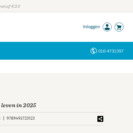
 vanaf €20
Inloggen
010-4731397
Personen
Trefwoorden
 leven in 2025
k
9789492723123