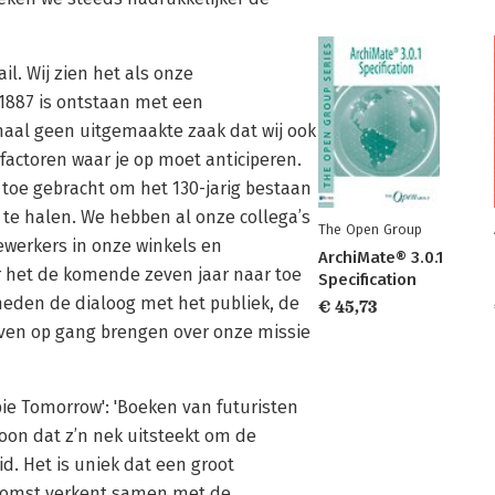
l. Wij zien het als onze
1887 is ontstaan met een
emaal geen uitgemaakte zaak dat wij ook
e factoren waar je op moet anticiperen.
 toe gebracht om het 130-jarig bestaan
 te halen. We hebben al onze collega’s
The Open Group
werkers in onze winkels en
ArchiMate® 3.0.1
r het de komende zeven jaar naar toe
Specification
heden de dialoog met het publiek, de
€ 45,73
even op gang brengen over onze missie
ie Tomorrow': 'Boeken van futuristen
coon dat z’n nek uitsteekt om de
d. Het is uniek dat een groot
komst verkent samen met de