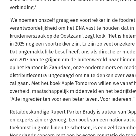
verbinding.'
'We noemen onszelf graag een voortrekker in de foodretai
verantwoordelijkheid om het DNA vast te houden dat in 
kruidenierszaak op de Oostzaan', zegt Kolk. 'Het is hel
in 2025 nog een voortrekker zijn. Er zijn zo veel onzeker
Dat ongemakkelijke besef heeft ons als directie er mede
van 2017 aan te grijpen om de buitenwereld naar binnen
op het kantoor in Zaandam, onze ondernemers en mede
distributiecentra uitgedaagd om na te denken over waa
zal gaan. Met het boek Appie Tomorrow willen we vanaf 
overheid, maatschappelijk middenveld en het bedrijfsl
"Alle ingrediënten voor een beter leven. Voor iedereen."’
Retaildeskundige Rupert Parker Brady is auteur van 'App
en experts zijn er genoeg. Een boek van een nationaal i
toekomst in grote lijnen te schetsen, is een zeldzaamhei
Nederlands concern met een bewezen reputatie de toe