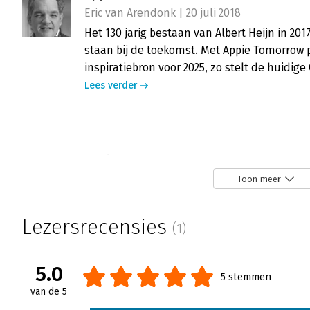
Eric van Arendonk | 20 juli 2018
Het 130 jarig bestaan van Albert Heijn in 201
staan bij de toekomst. Met Appie Tomorrow p
inspiratiebron voor 2025, zo stelt de huidige
Lees verder
Appie tomorrow - 'Warm aanbevolen'
Fred Rutgers | 26 juni 2018
Toon meer
Appie Tomorrow, alle ingrediënten voor een 
collega retailspecialist Rupert Parker Brady 
Lezersrecensies
(1)
smaakt!
Lees verder
5.0
5 stemmen
van de 5