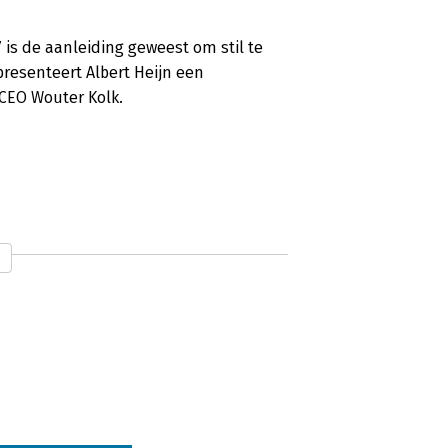
7 is de aanleiding geweest om stil te
resenteert Albert Heijn een
 CEO Wouter Kolk.
beter leven in 2025, geschreven door
is stevige kost die zeker naar meer