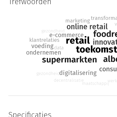
Trefwoorden
transforma
marketing
online retail
gezondheid
foodre
e-commerce
retail
klantrelaties
innova
voeding
toekoms
data
ondernemen
alb
supermarkten
cons
digitalisering
gezondheid
decentralisatie
werk
maatschappij
Specificaties