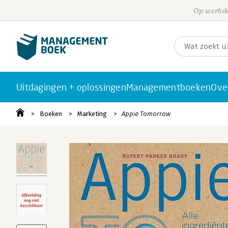
Op werkda
Uitdagingen + oplossingen
Managementboeken
Ove
Boeken
Marketing
Appie Tomorrow