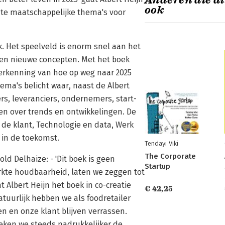
Anderen die di
ook
nte maatschappelijke thema's voor
k. Het speelveld is enorm snel aan het
en nieuwe concepten. Met het boek
erkenning van hoe op weg naar 2025
ema's belicht waar, naast de Albert
rs, leveranciers, ondernemers, start-
en over trends en ontwikkelingen. De
de klant, Technologie en data, Werk
 in de toekomst.
Tendayi Viki
The Corporate
ld Delhaize: - 'Dit boek is geen
Startup
kte houdbaarheid, laten we zeggen tot
 Albert Heijn het boek in co-creatie
€ 42,25
tuurlijk hebben we als foodretailer
en en onze klant blijven verrassen.
eken we steeds nadrukkelijker de