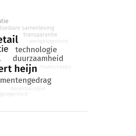
tie
vloeibare samenleving
transparantie
tail
werkgelegenheid
tie
technologie
t
duurzaamheid
ert heijn
maatschappij
umentengedrag
decentralisatie
gelegenheid