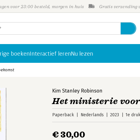
gen voor 23:00 besteld, morgen in huis
Gratis verzending
rige boeken
Interactief leren
Nu lezen
toekomst
Kim Stanley Robinson
Het ministerie voo
Paperback
Nederlands
2023
1e dru
€ 30,00