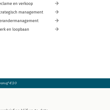
eclame en verkoop
trategisch management
erandermanagement
erk en loopbaan
 vanaf €20