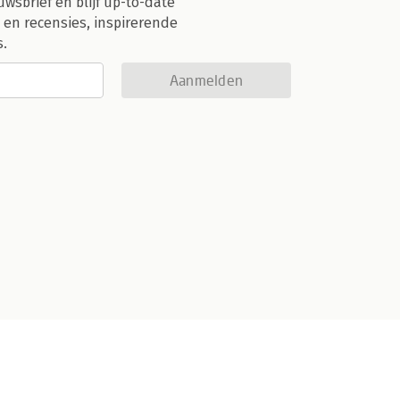
uwsbrief en blijf up-to-date
 en recensies, inspirerende
s.
Aanmelden