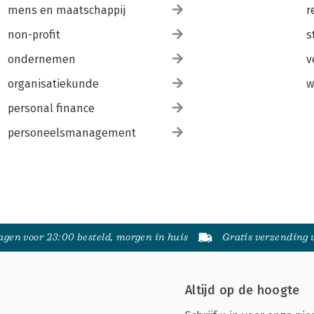
mens en maatschappij
r
non-profit
s
ondernemen
v
organisatiekunde
w
personal finance
personeelsmanagement
gen voor 23:00 besteld, morgen in huis
Gratis verzending
Altijd op de hoogte