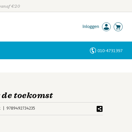
 vanaf €20
Inloggen
010-4731397
Personen
Trefwoorden
r de toekomst
k
9789492734235