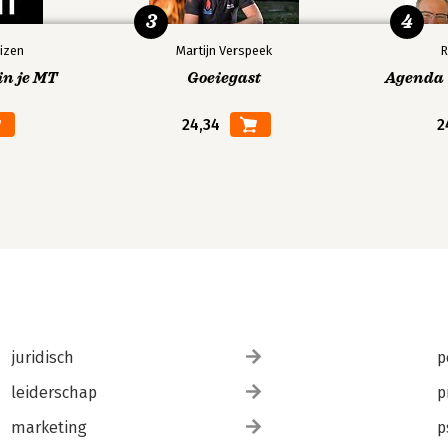
3
4
izen
Martijn Verspeek
R
in je MT
Goeiegast
Agenda V
24,34
2
juridisch
p
leiderschap
p
marketing
p