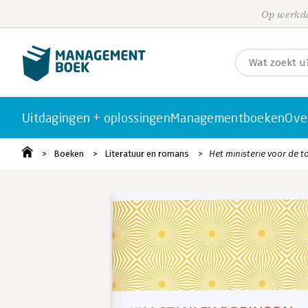
Op werkda
Uitdagingen + oplossingen
Managementboeken
Ove
Boeken
Literatuur en romans
Het ministerie voor de 