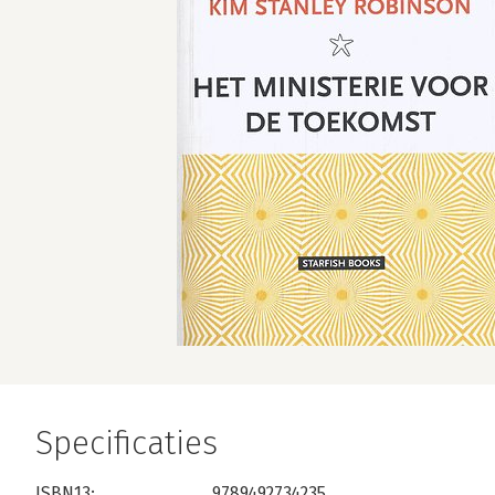
Specificaties
ISBN13:
9789492734235