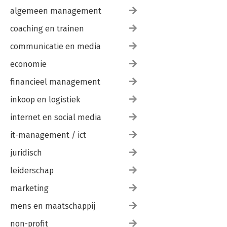
Een andere manier van kijken 149
algemeen management
Aikido & organisatieontwikkeling 149
Aikido & zelforganisatie 150
coaching en trainen
Aikido & agility 151
Aikido & verandering 151
communicatie en media
Aikido & stress 152
economie
Aikido & leiderschap 153
financieel management
BIJLAGEN
155
1: 8 aikidoprincipes 157
inkoop en logistiek
2: Checklist: in of uit balans 159
3: Cyclisch reflecteren 161
internet en social media
4: Waardenkaart 163
it-management / ict
5: In gesprek over eenheid 165
juridisch
Dankwoord 167
Inspiratiebronnen 171
leiderschap
marketing
mens en maatschappij
non-profit