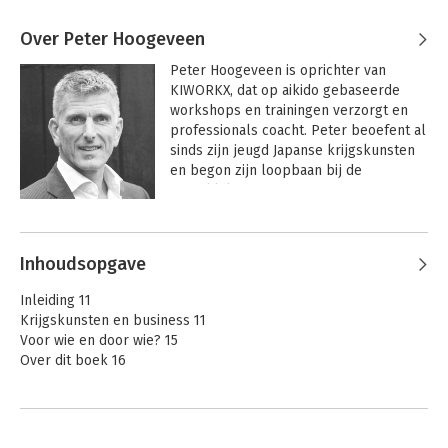
Over Peter Hoogeveen
Peter Hoogeveen is oprichter van 
KIWORKX, dat op aikido gebaseerde 
workshops en trainingen verzorgt en 
professionals coacht. Peter beoefent al 
sinds zijn jeugd Japanse krijgskunsten 
en begon zijn loopbaan bij de 
Koninklijke Marechaussee. 
Gefascineerd door menselijk gedrag 
studeerde hij HRM en Bedrijfskunde en 
volgde talloze trainingen in 
Inhoudsopgave
persoonlijke effectiviteit, communicatie 
en leiderschap. 

Inleiding 11
Krijgskunsten en business 11
Hij maakte de overstap naar het 
Voor wie en door wie? 15
bedrijfsleven en werkte jarenlang als 
Over dit boek 16
HR-manager voor verschillende 
organisaties. Na judo en karate begon 
DEEL 1: WARMING-UP
21
hij in 2000 met het beoefenen van 
1. Business aikido 23
aikido. Al meer dan 10 jaar vertaalt hij 
Een introductie 23