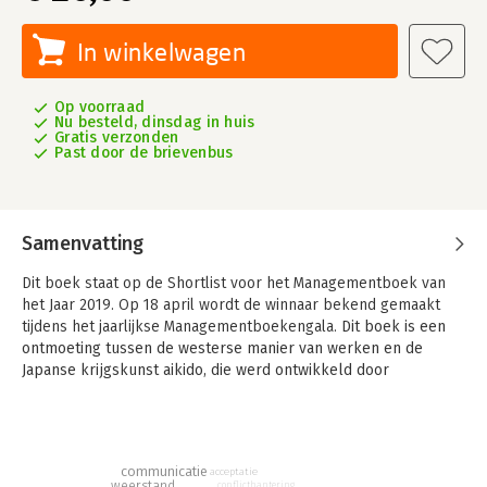
In winkelwagen
Op voorraad
Nu besteld, dinsdag in huis
Gratis verzonden
Past door de brievenbus
Samenvatting
Dit boek staat op de Shortlist voor het Managementboek van
het Jaar 2019. Op 18 april wordt de winnaar bekend gemaakt
tijdens het jaarlijkse Managementboekengala.
Dit boek is een
ontmoeting tussen de westerse manier van werken en de
Japanse krijgskunst aikido, die werd ontwikkeld door
grootmeester Morihei Ueshiba. Aikido, dat ‘de weg van de
harmonie’ betekent, is sterk filosofisch en geweldloos. Doel is
niet om een tegenstander uit te schakelen, maar om een
medestander in te schakelen. Op de kracht van een aanval
communicatie
acceptatie
wordt niet gereageerd met tegenkracht, maar juist met
weerstand
conflicthantering