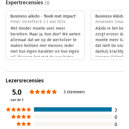
Uitgever:
NUBIZ
Expertrecensies
(3)
Druk:
5
Verschijningsdatum:
9-10-2018
Business aikido - ‘Boek met impact’
Business Aikido - 
Peter Streefkerk | 3 mei 2024
Annemiek Smans |
Hoofdrubriek:
Algemeen management
Met minder moeite veel meer
Aikido in het bedr
bereiken. Maar ja, hoe dan? We weten
zorgt ervoor dat 
allemaal dat we op de werkvloer te
moeite meer kan b
maken hebben met mensen, ieder
dat niet! De ondert
met hun eigen karakter en hun eigen
dankzij krachtige 
wil. Waarom het met de een beter
Japanse Krijgskuns
werkt dan met de ander, is voor vele
Business Aikido in
van ons een raadsel. Een raadsel dat
Lees verder
je waarschijnlijk kunt oplossen na
Lezersrecensies
het lezen van ‘Business aikido’ van
auteur Peter Hoogeveen.
5.0
3 stemmen
Lees verder
van de 5
3
0
0