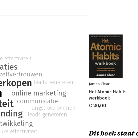
 effectiviteit
aties
zelfvertrouwen
erkopen
leads genereren
James Clear
n
Het Atomic Habits
online marketing
werkboek
communicatie
teit
€ 20,00
angst overwinnen
anding
leads genereren
twikkeling
jke effectiviteit
Dit boek staat o