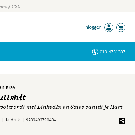
 vanaf €20
Inloggen
010-4731397
Personen
Trefwoorden
an Kray
ullshit
svol wordt met LinkedIn en Sales vanuit je Hart
1e druk
9789492790484