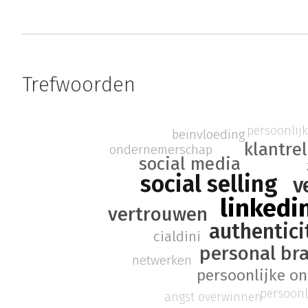
Trefwoorden
persoonlijke
beïnvloeding
klantrel
ondernemerschap
social media
social selling
v
linkedi
vertrouwen
authentici
cialdini
personal br
netwerken
persoonlijke on
persoonli
angst overwinnen