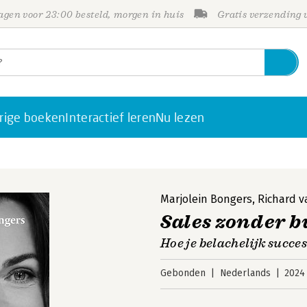
gen voor 23:00 besteld, morgen in huis
Gratis verzending
rige boeken
Interactief leren
Nu lezen
Marjolein Bongers
,
Richard v
Sales zonder b
Hoe je belachelijk succe
Gebonden
Nederlands
2024