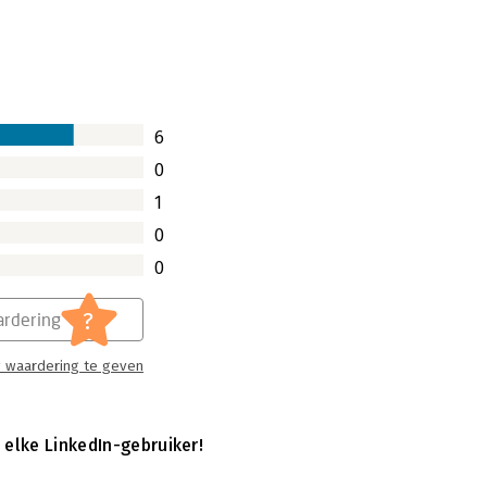
6
0
1
0
0
?
rdering
 waardering te geven
 elke LinkedIn-gebruiker!