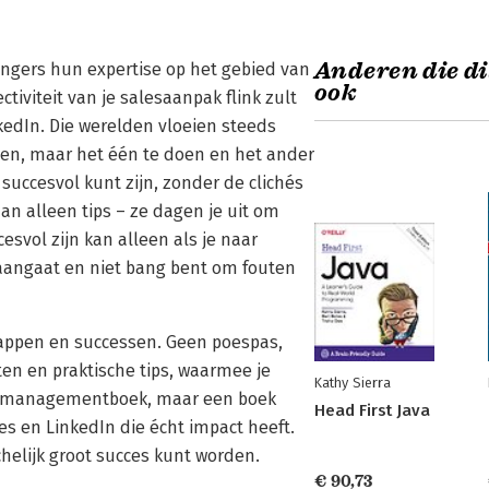
Anderen die di
ongers hun expertise op het gebied van
ook
tiviteit van je salesaanpak flink zult
nkedIn. Die werelden vloeien steeds
zen, maar het één te doen en het ander
 succesvol kunt zijn, zonder de clichés
n alleen tips – ze dagen je uit om
esvol zijn kan alleen als je naar
g aangaat en niet bang bent om fouten
tappen en successen. Geen poespas,
ten en praktische tips, waarmee je
Kathy Sierra
aai managementboek, maar een boek
Head First Java
les en LinkedIn die écht impact heeft.
chelijk groot succes kunt worden.
€ 90,73