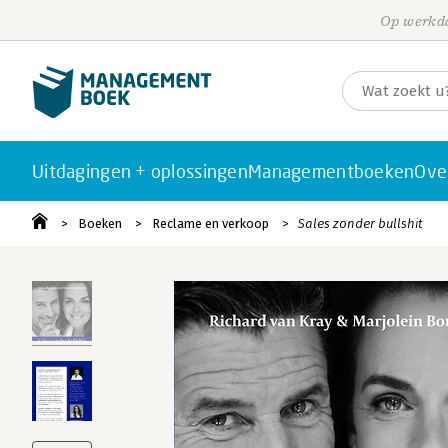
Op werkda
Uitdagingen + oplossingen
Managementboeken
Ove
Boeken
Reclame en verkoop
Sales zonder bullshit