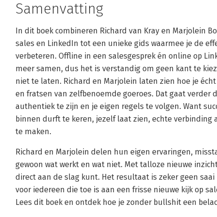
Samenvatting
In dit boek combineren Richard van Kray en Marjolein B
sales en LinkedIn tot een unieke gids waarmee je de effec
verbeteren. Offline in een salesgesprek én online op Li
meer samen, dus het is verstandig om geen kant te kie
niet te laten. Richard en Marjolein laten zien hoe je écht
en fratsen van zelfbenoemde goeroes. Dat gaat verder da
authentiek te zijn en je eigen regels te volgen. Want succ
binnen durft te keren, jezelf laat zien, echte verbindin
te maken.
Richard en Marjolein delen hun eigen ervaringen, miss
gewoon wat werkt en wat niet. Met talloze nieuwe inzich
direct aan de slag kunt. Het resultaat is zeker geen s
voor iedereen die toe is aan een frisse nieuwe kijk op sa
Lees dit boek en ontdek hoe je zonder bullshit een bela