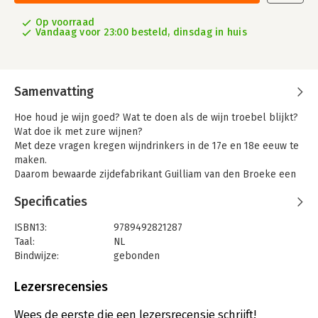
Op voorraad
Vandaag voor 23:00 besteld, dinsdag in huis
Samenvatting
Hoe houd je wijn goed? Wat te doen als de wijn troebel blijkt?
Wat doe ik met zure wijnen?
Met deze vragen kregen wijndrinkers in de 17e en 18e eeuw te
maken.
Daarom bewaarde zijdefabrikant Guilliam van den Broeke een
schriftje met uiteenlopende recepten
Specificaties
om wijn helder te maken, goed te houden en te verbeteren als
er iets mis was gegaan.
ISBN13:
9789492821287
Wijnhistorica Mariëlla Beukers dook in de geschiedenis van
Taal:
NL
deze historische wijninstructies,
Bindwijze:
gebonden
onthult welke wijnen in die tijd populair waren en welke
Aantal pagina's:
96
ingrediënten gebruikt werden voor het
Uitgever:
Het Zwarte Schaap
Lezersrecensies
conserveren en opknappen van wijn. Na het lezen van deze
Druk:
1
geschiedenis kijk je niet meer met
Verschijningsdatum:
24-7-2024
Wees de eerste die een lezersrecensie schrijft!
dezelfde ogen naar je flesje wijn!