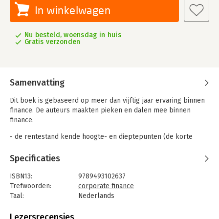
In winkelwagen
Nu besteld, woensdag in huis
Gratis verzonden
Samenvatting
Dit boek is gebaseerd op meer dan vijftig jaar ervaring binnen
finance. De auteurs maakten pieken en dalen mee binnen
finance.
- de rentestand kende hoogte- en dieptepunten (de korte
rente bedroeg begin jaren tachtig even meer dan 15 %, in 2016
is de rente vrijwel 0%);
Specificaties
- valutakoersen schommelden hevig ten opzichte van elkaar
o.a. door de Brexit;
ISBN13:
9789493102637
- er werd binnen Nederland en grote delen van Europa een
Trefwoorden:
corporate finance
nieuwe munt ingevoerd;
Taal:
Nederlands
- er was vier keer sprake van een forse crisis op beurzen
Bindwijze:
gebonden
(1987, 1993, 2001, 2008);
Aantal pagina's:
165
Lezersrecensies