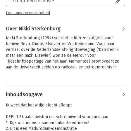
Schrijf een recensie
Lees ons recensiebeleid
Over Nikki Sterkenburg
Nikki Sterkenburg (1984) schreef achtereenvolgens voor 
Nieuwe Revu, Quote, Elsevier en Vrij Nederland. Voor haar 
verhaal over de Nederlandse alt-rightbeweging ('Dan ben ik 
maar een nazi'. Elsevier) won ze de Mercur voor 
Tijdschriftreportage van het Jaar. Momenteel promoveert ze 
aan de Universiteit Leiden op radicaal- en extreemrechts in 
Nederland, waar 'Maar dat mag je niet zeggen' de journalistieke 
editie van is.
Andere boeken door Nikki
Sterkenburg
Inhoudsopgave
Ik weet dat het altijd slecht afloopt
DEEL 1 Straatactivisten die schreeuwend vooraan staan
1. Kijk ons nu eens samen links theedrinken!
2. Dit is een Madurodam-demonstratie