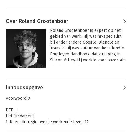
Over Roland Grootenboer
Roland Grootenboer is expert op het 
gebied van werk. Hij was hr-specialist 
bij onder andere Google, Blendle en 
TransIP. Hij was auteur van het Blendle 
Employee Handbook, dat viral ging in 
Silicon Valley. Hij werkte voor bazen als 
Ali Niknam en Alexander Klöpping en 
schuift met zijn boek aan jouw kant van 
Andere boeken door Roland
de tafel aan. 
Grootenboer
Inhoudsopgave
Voorwoord 9
DEEL I
Het fundament
1. Neem de regie over je werkende leven 17
2. Salaris. Verdien wat je waard bent 31