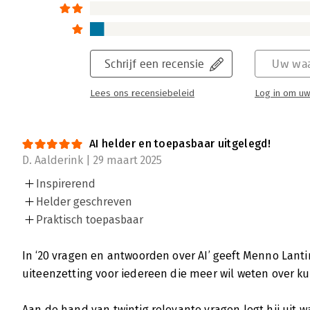
Schrijf een recensie
Uw waa
Lees ons recensiebeleid
Log in om uw
AI helder en toepasbaar uitgelegd!
D. Aalderink | 29 maart 2025
Inspirerend
Helder geschreven
Praktisch toepasbaar
In ‘20 vragen en antwoorden over AI’ geeft Menno Lant
uiteenzetting voor iedereen die meer wil weten over ku
Aan de hand van twintig relevante vragen legt hij uit wa