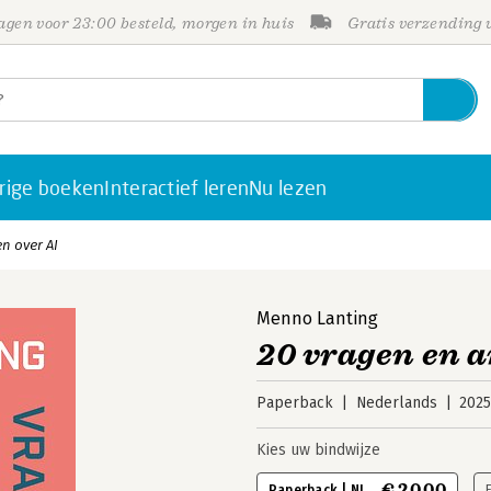
gen voor 23:00 besteld, morgen in huis
Gratis verzending
rige boeken
Interactief leren
Nu lezen
n over AI
Menno Lanting
20 vragen en 
Paperback
Nederlands
202
Kies uw bindwijze
€ 20,00
Paperback | NL