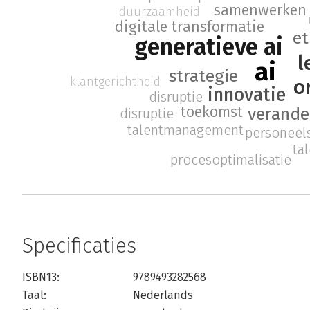
samenwerken
duurzaamheid
digitale transformatie
et
generatieve ai
l
ai
strategie
klantgerichtheid
o
innovatie
disruptie
toekomst
verande
disruptie
talentmanagement
personee
ta
procesoptimalisatie
Specificaties
ISBN13:
9789493282568
Taal:
Nederlands