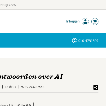
 vanaf €20
Inloggen
010-4731397
Personen
Trefwoorden
antwoorden over AI
5
1e druk
9789493282568
€ 14,99
E-book | NL