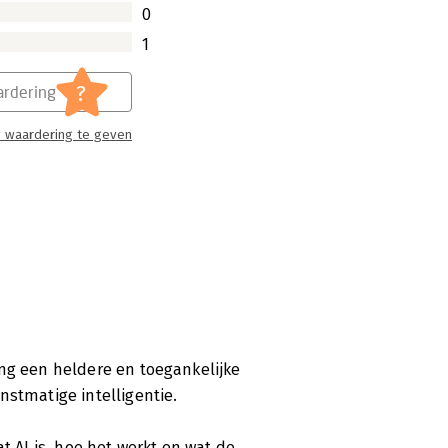
0
1
?
rdering
 waardering te geven
ing een heldere en toegankelijke
nstmatige intelligentie.
t AI is, hoe het werkt en wat de