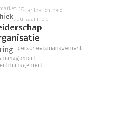
marketing
klantgerichtheid
hiek
duurzaamheid
eiderschap
rganisatie
personeelsmanagement
ring
lsmanagement
lentmanagement