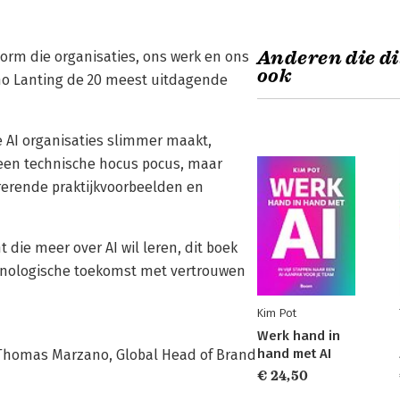
Anderen die di
torm die organisaties, ons werk en ons
ook
nno Lanting de 20 meest uitdagende
e AI organisaties slimmer maakt,
Geen technische hocus pocus, maar
irerende praktijkvoorbeelden en
 die meer over AI wil leren, dit boek
chnologische toekomst met vertrouwen
Kim Pot
Werk hand in
hand met AI
Thomas Marzano, Global Head of Brand
€ 24,50