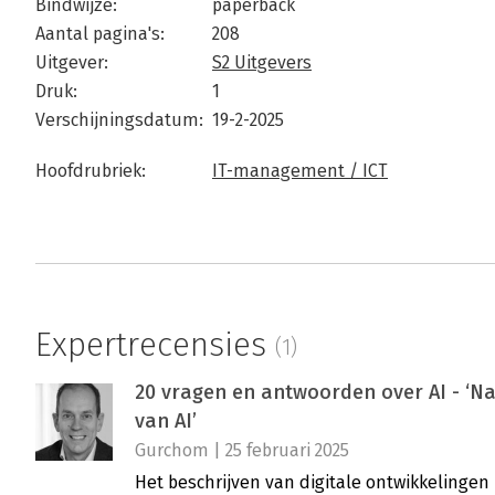
Bindwijze:
paperback
Aantal pagina's:
208
Uitgever:
S2 Uitgevers
Druk:
1
Verschijningsdatum:
19-2-2025
Hoofdrubriek:
IT-management / ICT
Expertrecensies
(1)
20 vragen en antwoorden over AI - ‘N
van AI’
Gurchom | 25 februari 2025
Het beschrijven van digitale ontwikkelingen