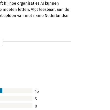
jft hij hoe organisaties AI kunnen
p moeten letten. Vlot leesbaar, aan de
oorbeelden van met name Nederlandse
16
5
0