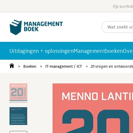
Op werkda
Uitdagingen + oplossingen
Managementboeken
Ove
Boeken
IT-management / ICT
20 vragen en antwoorde