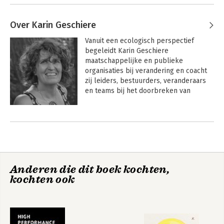
Over Karin Geschiere
Vanuit een ecologisch perspectief 
begeleidt Karin Geschiere 
maatschappelijke en publieke 
organisaties bij verandering en coacht 
zij leiders, bestuurders, veranderaars 
en teams bij het doorbreken van 
gedragspatronen en bij conflicten. Zij 
creëert en faciliteert vrije ruimte waarin 
mensen wijsmoedig de dialoog kunnen 
voeren over een betere toekomst. 
Eerder werkte zij als projectleider, 
adviseur en P&O-manager in het 
fysieke domein, in de asielketen en in 
Anderen die dit boek kochten,
de jeugdzorg. Zij stond aan de basis van 
kochten ook
het buurtteam voor jeugd en gezin in 
Utrecht.

Moed en wijsheid om betekenisvol te 
handelen, vinden we volgens Karin in de 