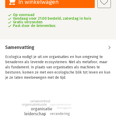
In winkelwagen
Op voorraad
Vandaag voor 21:00 besteld, zaterdag in huis
Gratis verzonden
Past door de brievenbus
Samenvatting
Ecologica nodigt je uit om organisaties en hun omgeving te
benaderen als levende ecosystemen. Niet als metafoor, maar
als fundament. In plaats van organisaties als machines te
besturen, komen ze met een ecologische blik tot leven en kun
je ze laten meebewegen met de tijd.
In een reeks inspirerende verhalen, ecologische inzichten,
ecologische werkvormen en praktijkvoorbeelden leer je
anders kijken naar cultuur, gedrag, leiderschap en
verwevenheid
verandering. Je ontdekt hoe systemen verstarren én
organisatiekunde
organisatiecultuur
regenereren. Hoe de natuur omgaat met weerstand en
leidinggeven
organisatie
verstoring. Hoe ieder mens, elk team en elke organisatie zijn
leiderschap
verandering