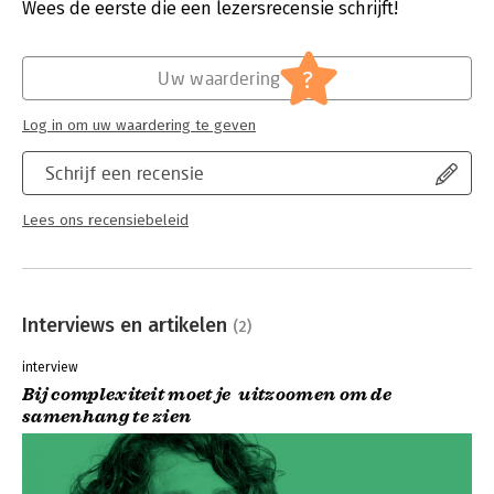
Verschijningsdatum:
13-5-2026
Wees de eerste die een lezersrecensie schrijft!
Hoofdrubriek:
Organisatiekunde
?
Uw waardering
Log in om uw waardering te geven
Schrijf een recensie
Lees ons recensiebeleid
Interviews en artikelen
(2)
interview
Bij complexiteit moet je uitzoomen om de
samenhang te zien