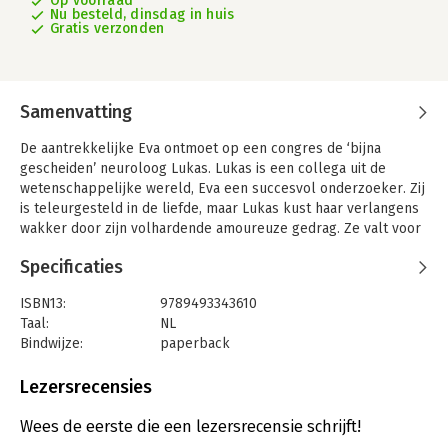
Op voorraad
Nu besteld, dinsdag in huis
Gratis verzonden
Samenvatting
De aantrekkelijke Eva ontmoet op een congres de ‘bijna
gescheiden’ neuroloog Lukas. Lukas is een collega uit de
wetenschappelijke wereld, Eva een succesvol onderzoeker. Zij
is teleurgesteld in de liefde, maar Lukas kust haar verlangens
wakker door zijn volhardende amoureuze gedrag. Ze valt voor
zijn charme, intelligentie en stoerheid. Hij zegt zielsveel van
Specificaties
haar te houden en spiegelt haar een gemeenschappelijke
toekomst voor.
ISBN13:
9789493343610
Tot frustratie van Eva blijft hij echter dralen om zijn
Taal:
NL
echtgenote in te lichten. Er zou ‘een muur’ zijn waar hij niet
Bindwijze:
paperback
overheen kan komen. Ondanks vele momenten van twijfel, kan
Aantal pagina's:
188
Eva Lukas niet loslaten. Ze probeert te achterhalen waarom ze
Uitgever:
Palmslag
Lezersrecensies
naar hem blijft verlangen. Komt het door haar angst voor
Druk:
1
verlies? Zijn het romantische sprookjes die haar binden? Of is
Verschijningsdatum:
29-10-2024
Wees de eerste die een lezersrecensie schrijft!
haar grootste obstakel haar verslaving aan zijn lijf?