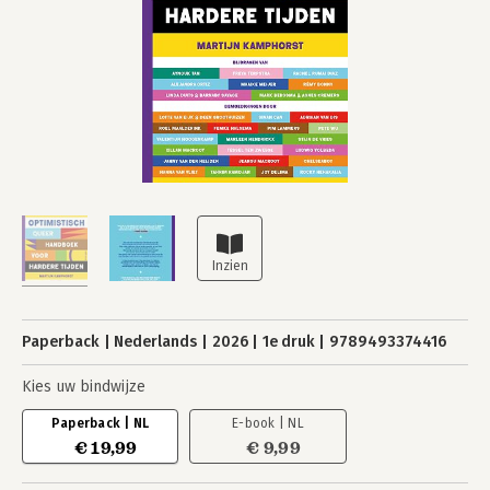
Paperback
Nederlands
2026
1e druk
9789493374416
Kies uw bindwijze
Paperback | NL
E-book | NL
€ 19,99
€ 9,99