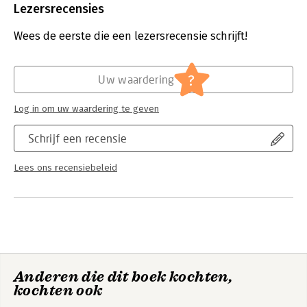
Uitgever:
Singel Uitgevers
Lezersrecensies
Druk:
1
Verschijningsdatum:
13-5-2026
Wees de eerste die een lezersrecensie schrijft!
Hoofdrubriek:
Mens en maatschappij
?
Uw waardering
Log in om uw waardering te geven
Schrijf een recensie
Lees ons recensiebeleid
Anderen die dit boek kochten,
kochten ook