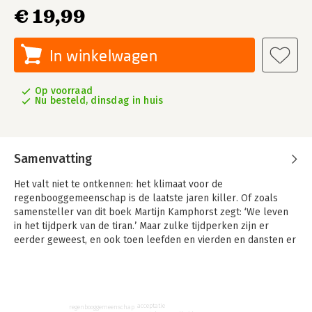
€ 19,99
In winkelwagen
Op voorraad
Nu besteld, dinsdag in huis
Samenvatting
Het valt niet te ontkennen: het klimaat voor de
regenbooggemeenschap is de laatste jaren killer. Of zoals
samensteller van dit boek Martijn Kamphorst zegt: ‘We leven
in het tijdperk van de tiran.’ Maar zulke tijdperken zijn er
eerder geweest, en ook toen leefden en vierden en dansten er
queers. Wat kunnen we leren van hun vroegere verzet? Hoe
werk je samen? Hoe blijf je vrolijk? Hoe geef je niet toe aan
slachtofferschap, en toon je aan de tegenstanders dat je recht
in hun gezicht gelukkig zult zijn?
acceptatie
regenbooggemeenschap