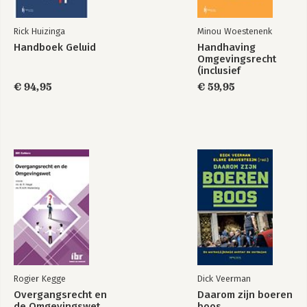
Rick Huizinga
Minou Woestenenk
Handboek Geluid
Handhaving
Omgevingsrecht
(inclusief
Omgevingswet)
€ 94,95
€ 59,95
Rogier Kegge
Dick Veerman
Overgangsrecht en
Daarom zijn boeren
de Omgevingswet
boos