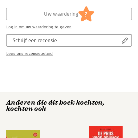
Hoofdrubriek:
Juridisch
Jongbloed:
Omgevingsrecht
?
Uw waardering
Log in om uw waardering te geven
Schrijf een recensie
Lees ons recensiebeleid
Anderen die dit boek kochten,
kochten ook