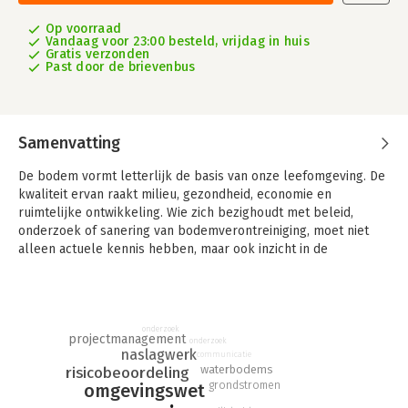
Op voorraad
Vandaag voor 23:00 besteld, vrijdag in huis
Gratis verzonden
Past door de brievenbus
Samenvatting
De bodem vormt letterlijk de basis van onze leefomgeving. De
kwaliteit ervan raakt milieu, gezondheid, economie en
ruimtelijke ontwikkeling. Wie zich bezighoudt met beleid,
onderzoek of sanering van bodemverontreiniging, moet niet
alleen actuele kennis hebben, maar ook inzicht in de
historische, juridische en technische context.
Basisboek bodemverontreiniging – Beleid, onderzoek, sanering
biedt een compleet overzicht van alle aspecten van het
onderzoek
bodemwerkveld. Van de ontwikkeling van het Nederlandse
projectmanagement
onderzoek
bodembeleid en wetgeving tot praktische richtlijnen voor
naslagwerk
communicatie
waterbodems
risicobeoordeling
onderzoek, risicobeoordeling en sanering. Ook thema’s als
grondstromen
omgevingswet
preventieve bodembescherming, waterbodems, grondstromen,
veiligheid, communicatie en projectmatig werken komen