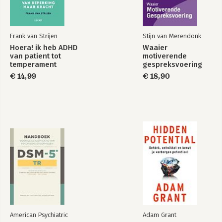
van patient tot
nieuwe stijl
temperament
Frank van Strijen
Stijn van Merendonk
Hoera! ik heb ADHD
Waaier
Bekijk alle boeken
van patient tot
motiverende
temperament
gespreksvoering
€ 14,99
€ 18,90
American Psychiatric
Adam Grant