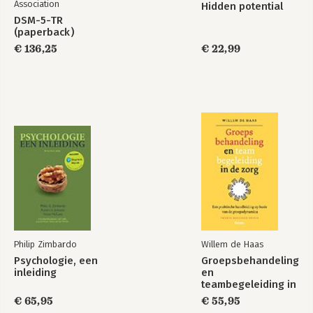
Association
Hidden potential
DSM-5-TR
(paperback)
€ 136,25
€ 22,99
Philip Zimbardo
Willem de Haas
Psychologie, een
Groepsbehandeling
inleiding
en
teambegeleiding in
de zorg
€ 65,95
€ 55,95