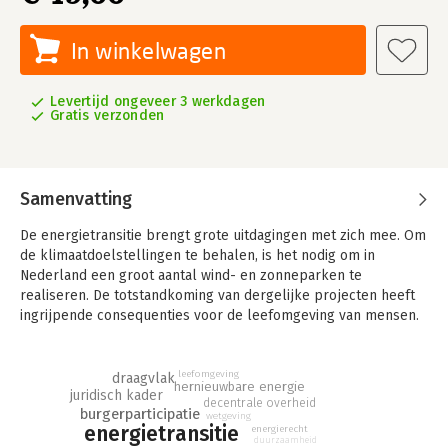
In winkelwagen
Levertijd ongeveer 3 werkdagen
Gratis verzonden
Samenvatting
De energietransitie brengt grote uitdagingen met zich mee. Om
de klimaatdoelstellingen te behalen, is het nodig om in
Nederland een groot aantal wind- en zonneparken te
realiseren. De totstandkoming van dergelijke projecten heeft
ingrijpende consequenties voor de leefomgeving van mensen.
Om het draagvlak onder burgers voor deze projecten te
versterken, stuurt de overheid aan op financiële participatie.
leefomgeving
draagvlak
hernieuwbare energie
Deze publicatie gaat over financiële participatie bij wind- en
juridisch kader
decentrale overheid
zonneparken in relatie tot het omgevingsrecht. Twee vormen
burgerparticipatie
wetgeving
van financiële participatie staan centraal, namelijk
energietransitie
energierecht
duurzaamheid