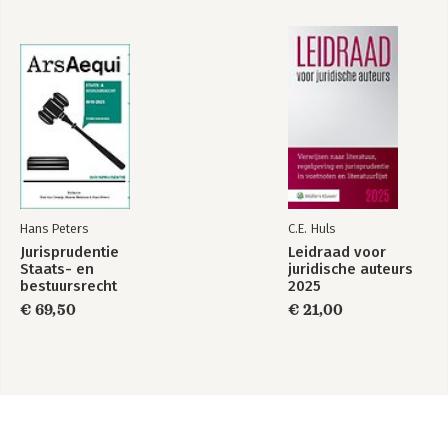
Hans Peters
C.E. Huls
Jurisprudentie
Leidraad voor
Staats- en
juridische auteurs
bestuursrecht
2025
1849-2025
€ 69,50
€ 21,00