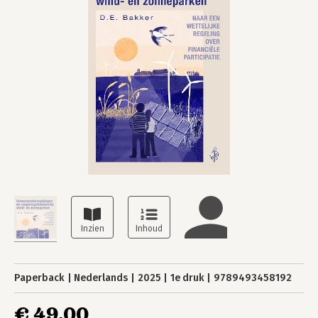
Paperback
Nederlands
2025
1e druk
9789493458192
€ 49,00