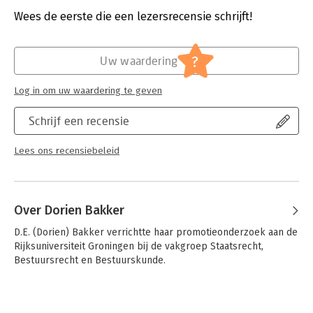
Druk:
1
participatie.
Verschijningsdatum:
22-12-2025
Wees de eerste die een lezersrecensie schrijft!
Hoofdrubriek:
Juridisch
Jongbloed:
Burgerlijk recht: algemeen,
?
Uw waardering
Omgevingsrecht
Log in om uw waardering te geven
Schrijf een recensie
Lees ons recensiebeleid
Over Dorien Bakker
D.E. (Dorien) Bakker verrichtte haar promotieonderzoek aan de 
Rijksuniversiteit Groningen bij de vakgroep Staatsrecht, 
Bestuursrecht en Bestuurskunde.