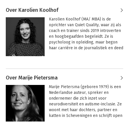
Over Karolien Koolhof
Karolien Koolhof (MA/ MBA) is de 
oprichter van Quiet Quality, waar zij als 
coach en trainer sinds 2019 introverten 
en hoogbegaafden begeleidt. Ze is 
psycholoog in opleiding, maar begon 
haar carrière in de journalistiek en deed 
vervolgens een MBA. Deze brede 
achtergrond helpt haar om op een 
Andere boeken door Karolien
unieke manier naar dingen te kijken. 
Koolhof
Karolien is mede-kartrekker van The 
Brain Hub.
Over Marije Pietersma
Marije Pietersma
 (geboren 1979) is een 
Nederlandse auteur, spreker en 
ondernemer die zich inzet voor 
neurodiversiteit en autisme-inclusie. Ze 
woont met haar dochters, partner en 
katten in Scheveningen en schrijft open 
over haar eigen ervaringen met 
autisme, ADHD en dyslexie, inclusief de 