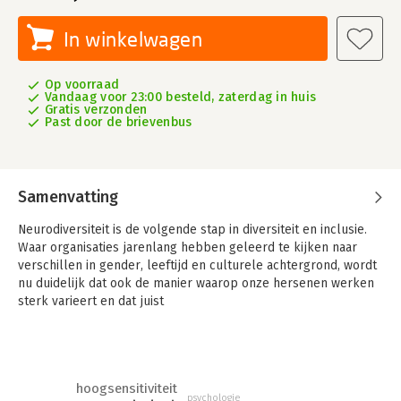
In winkelwagen
Op voorraad
Vandaag voor 23:00 besteld, zaterdag in huis
Gratis verzonden
Past door de brievenbus
Samenvatting
Neurodiversiteit is de volgende stap in diversiteit en inclusie.
Waar organisaties jarenlang hebben geleerd te kijken naar
verschillen in gender, leeftijd en culturele achtergrond, wordt
nu duidelijk dat ook de manier waarop onze hersenen werken
sterk varieert en dat juist
dáár enorme kracht in schuilt.
In dit boek ontdek je wat neurodiversiteit betekent, waarom
het ertoe doet en hoe je als leidinggevende, HR-professional
of collega de kracht van verschillende breinen kunt benutten.
hoogsensitiviteit
psychologie