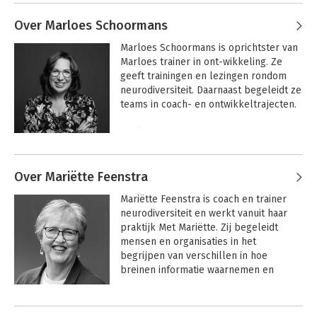
impact van een ‘late’ diagnose en wat 
Over Marloes Schoormans
dit betekent voor dagelijkse 
overprikkeling en leefstijl.

Introvert
Introvert
Marloes Schoormans is oprichtster van 
leiderschap
leiderschap
Marloes trainer in ont-wikkeling. Ze 
Marije is oprichter van 
The Brain Hub
, 
geeft trainingen en lezingen rondom 
een trainings-, advies- en 
neurodiversiteit. Daarnaast begeleidt ze 
communicatiebureau dat organisaties 
teams in coach- en ontwikkeltrajecten.

helpt een
neuro-inclusieve werkcultuur 
te ontwikkelen en de unieke talenten 
Marloes is docent voor de Master 
van neurodivergente mensen, zoals 
Educational Needs aan de Hogeschool 
mensen met autisme, ADHD en andere 
Utrecht.
breinverschillen, te benutten.

Over Mariëtte Feenstra
Ze is ook auteur van het boek 
Vleugels 
Mariëtte Feenstra is coach en trainer 
met een Pleister
, waarin ze 
neurodiversiteit en werkt vanuit haar 
persoonlijke verhalen combineert met 
praktijk Met Mariëtte. Zij begeleidt 
inzichten over haar neurologische 
mensen en organisaties in het 
profiel. Naast haar professionele werk 
begrijpen van verschillen in hoe 
Introvert
deelt ze haar ervaringen via blogs, 
leiderschap
breinen informatie waarnemen en 
lezingen en sociale media om begrip te 
verwerken. Met een achtergrond in 
vergroten en het stigma rond 
onderwijs en zorg richt zij zich onder 
neurodiversiteit te verminderen. 

andere op autisme, dyslexie, 