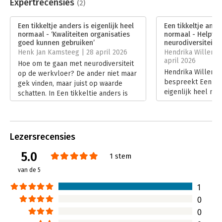
Uitgever:
Van Duuren Management
Expertrecensies
(2)
Druk:
1
Verschijningsdatum:
26-2-2026
Een tikkeltje anders is eigenlijk heel
Een tikkeltje ander
normaal - ‘Kwaliteiten organisaties
normaal - Helpt a
Hoofdrubriek:
Personeelsmanagement
goed kunnen gebruiken’
neurodiversiteit
Henk Jan Kamsteeg | 28 april 2026
Hendrika Willemse
april 2026
Hoe om te gaan met neurodiversiteit
Hendrika Willems
op de werkvloer? De ander niet maar
bespreekt Een tik
gek vinden, maar juist op waarde
eigenlijk heel no
schatten. In Een tikkeltje anders is
over actueel en u
eigenlijk heel normaal laten de
neurodiversiteit 
auteurs zien hoe we allemaal anders
laat zien hoe het
zijn en hoe effectief met elkaar
bewustwording cre
samen te werken. Henk Jan Kamsteeg
Lezersrecensies
kritische vragen 
las het boek.
toepasbaarheid vo
Lees verder
5.0
1 stem
teams. Ze eindigt
van de 5
aanbeveling. Want
willen bouwen, dan
1
begrip.’
0
Lees verder
0