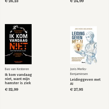
€ 26,23
€ 24,99
Bas van Kesteren
Joris Merks-
Benjaminsen
Ik kom vandaag
niet, want mijn
Leidinggeven met
hamster is ziek
AI
€ 32,99
€ 27,95