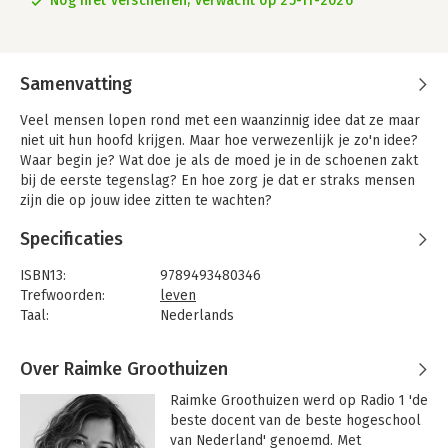
Nog niet verschenen, verwacht op 25-11-2026
Samenvatting
Veel mensen lopen rond met een waanzinnig idee dat ze maar
niet uit hun hoofd krijgen. Maar hoe verwezenlijk je zo'n idee?
Waar begin je? Wat doe je als de moed je in de schoenen zakt
bij de eerste tegenslag? En hoe zorg je dat er straks mensen
zijn die op jouw idee zitten te wachten?
In Waanzinnige ideeën tot leven wekken neemt Raimke
Specificaties
Groothuizen de lezer mee in een hervertelling van
Frankenstein, verteld vanuit het perspectief van Igor. Daarin
ISBN13:
9789493480346
laat ze zien hoe een maker leert om zijn eigen idee te
Trefwoorden:
leven
omarmen.
Taal:
Nederlands
Aan de hand van vijf elementen uit het verhaal, het Monster, de
Bindwijze:
paperback
Maker, het Laboratorium, het Publiek en de Helper, deelt zij
Aantal pagina's:
144
Over Raimke Groothuizen
praktische handvatten voor ideeënrealisatie. Met theorie,
Uitgever:
Van Duuren Management
praktische tips en de aanpak die de auteur zelf hanteert.
Druk:
1
Raimke Groothuizen werd op Radio 1 'de 
Daarnaast delen tien inspirerende makers in openhartige
Verschijningsdatum:
25-11-2026
beste docent van de beste hogeschool 
gesprekken hoe zij hun bijzondere ideeën daadwerkelijk in de
van Nederland' genoemd. Met 