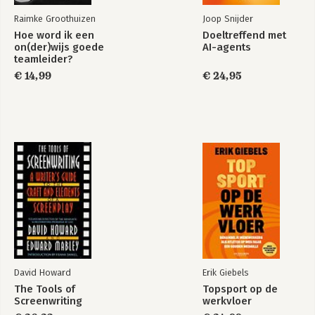
haken niet af door gebrek aan ideeën, 
maar doordat die ideeën stranden.
Raimke Groothuizen
Joop Snijder
Hoe word ik een
Doeltreffend met
on(der)wijs goede
AI-agents
teamleider?
€ 14,99
€ 24,95
Hoe word ik een
Hoe word ik een
on(der)wijs goede
on(der)wijs goede
teamleider?
teamleider?
David Howard
Erik Giebels
Bekijk alle boeken
The Tools of
Topsport op de
Screenwriting
werkvloer