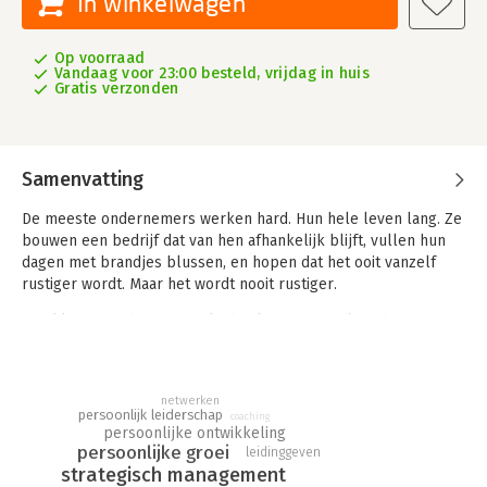
In winkelwagen
Op voorraad
Vandaag voor 23:00 besteld, vrijdag in huis
Gratis verzonden
Samenvatting
De meeste ondernemers werken hard. Hun hele leven lang. Ze
bouwen een bedrijf dat van hen afhankelijk blijft, vullen hun
dagen met brandjes blussen, en hopen dat het ooit vanzelf
rustiger wordt. Maar het wordt nooit rustiger.
Een kleine minderheid denkt, beslist en handelt anders. Zij
bouwen niet enkel omzet, maar ook financiële waarde. Hun
bedrijf rendeert, ook als zij niet werken.
In Waarom sommigen miljonair worden en anderen gewoon
netwerken
persoonlijk leiderschap
coaching
moe ontrafelt Andy Coomans de tien cruciale denkverschillen
persoonlijke ontwikkeling
die het onderscheid maken tussen druk bezig zijn en echt
persoonlijke groei
leidinggeven
vooruitkomen. Hij vertaalt daarbij complexe materie naar
strategisch management