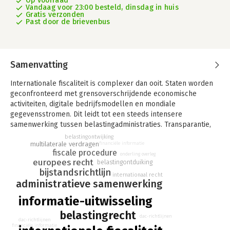
Op voorraad
Vandaag voor 23:00 besteld, dinsdag in huis
Gratis verzonden
Past door de brievenbus
Samenvatting
Internationale fiscaliteit is complexer dan ooit. Staten worden
geconfronteerd met grensoverschrijdende economische
activiteiten, digitale bedrijfsmodellen en mondiale
gegevensstromen. Dit leidt tot een steeds intensere
samenwerking tussen belastingadministraties. Transparantie,
informatie-uitwisseling en grensoverschrijdende
belastingontwijking
multilaterale verdragen
financiële informatie
samenwerkingen zijn vandaag dan ook geen nicheonderwerpen
fiscale procedure
meer, maar een essentieel onderdeel van moderne
onderling overleg
europees recht
belastingontduiking
belastingheffing.
bijstandsrichtlijn
internationaal recht
administratieve samenwerking
Het boek
De Internationale Fiscale Procedure
biedt een
heldere, diepgaande en praktijkgerichte kijk in het kluwen van
informatie-uitwisseling
de internationale fiscaliteit. Het brengt de drie grote pijlers van
belastingrecht
de internationale fiscale procedure samen in één geïntegreerd
dac-richtlijnen
dac-richtlijnen
referentiewerk.
financiële informatie