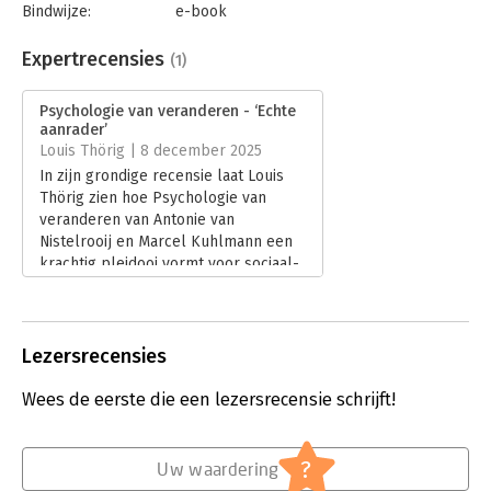
Bindwijze:
e-book
Beveiliging:
watermerk
Psychologie van veranderen
biedt een verdiepend perspectief
Bestandsformaat:
epub
op de psychologische processen achter verandering en is
Expertrecensies
(1)
Aantal pagina's:
320
tegelijkertijd een praktisch handboek voor wie met meer
Uitgever:
Boom
generativiteit en relationeel bewustzijn wil werken aan
Psychologie van veranderen - ‘Echte
Druk:
1
ontwikkeling. Voor veranderaars, leidinggevenden, adviseurs
aanrader’
Verschijningsdatum:
1-10-2025
en iedereen die verandering wil begrijpen én mede vormgeven
Louis Thörig | 8 december 2025
in de menselijke werkelijkheid.
In zijn grondige recensie laat Louis
Hoofdrubriek:
Verandermanagement
Thörig zien hoe Psychologie van
veranderen van Antonie van
Nistelrooij en Marcel Kuhlmann een
krachtig pleidooi vormt voor sociaal-
adaptief veranderen. Hij duidt hoe het
boek theorie, praktijk en
psychologische inzichten
samenbrengt tot een diepgaand
Lezersrecensies
kompas voor iedereen die
verandering duurzaam wil
Wees de eerste die een lezersrecensie schrijft!
begeleiden.
Lees verder
?
Uw waardering