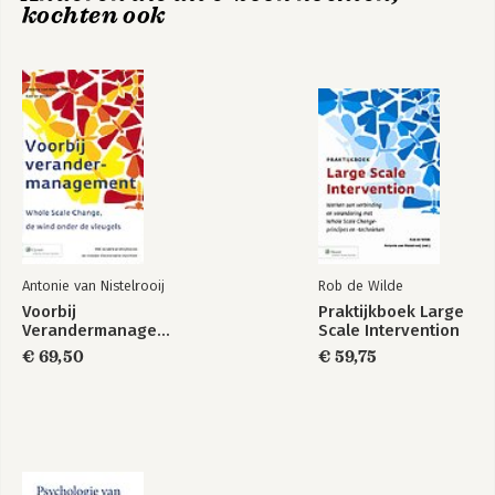
kochten ook
Naast zijn advieswerk geeft Marcel 
trainingen en seminars en is hij 
coauteur van diverse boeken, 
waaronder 
Imperfecte adviseur
. 
Psychologie van
Imperfecte adviseur
veranderen
Antonie van Nistelrooij
Rob de Wilde
Embracing
Praktijkboek Large
Voorbij
Praktijkboek Large
Organisational
Scale Intervention
Verandermanagement
Scale Intervention
Bekijk alle boeken
Development and
Change
€ 69,50
€ 59,75
Bekijk alle boeken