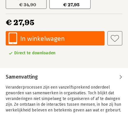
€ 34,90
€ 27,95
€ 27,95
In winkelwagen
Direct te downloaden
Samenvatting
Veranderprocessen zijn een vanzelfsprekend onderdeel
geworden van samenwerken in organisaties. Toch blijkt dat
veranderingen niet simpelweg te organiseren of af te dwingen
zijn. Ze ontstaan in de interacties tussen mensen, in hoe zij hun
werkelijkheid beleven en betekenis geven aan wat er gebeurt.
Dit boek laat zien hoe sociaal-adaptief veranderen kan helpen
om juist die menselijke kant van veranderen serieus te nemen
en te benutten.