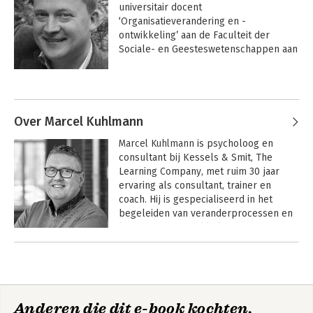
universitair docent 
‘Organisatieverandering en -
ontwikkeling’ aan de Faculteit der 
Sociale- en Geesteswetenschappen aan 
de Vrije Universiteit Amsterdam en 
kerndocent aan de MBA opleiding van 
Andere boeken door Antonie van
TSM. 
Nistelrooij
Over Marcel Kuhlmann
Marcel Kuhlmann
 is psycholoog en 
consultant bij Kessels & Smit, The 
Learning Company, met ruim 30 jaar 
ervaring als consultant, trainer en 
coach. Hij is gespecialiseerd in het 
begeleiden van veranderprocessen en 
leiderschapsontwikkeling binnen 
organisaties. In zijn werk richt hij zich 
Andere boeken door Marcel
op de menselijke kant van verandering, 
Kuhlmann
vanuit de overtuiging dat duurzame 
ontwikkeling ontstaat door een ‘sociaal-
Psychologie van
Imperfecte adviseur
veranderen
adaptieve’ aanpak, waarin interactie, 
Anderen die dit e-book kochten,
dialoog en afstemming centraal staan. 