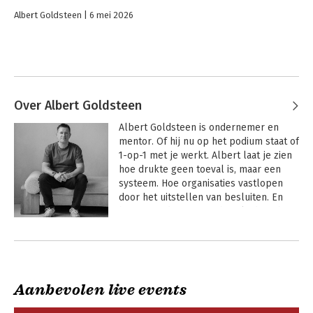
Albert Goldsteen
6 mei 2026
Over Albert Goldsteen
Albert Goldsteen is ondernemer en 
mentor. Of hij nu op het podium staat of 
1-op-1 met je werkt. Albert laat je zien 
hoe drukte geen toeval is, maar een 
systeem. Hoe organisaties vastlopen 
door het uitstellen van besluiten. En 
hoe we ondernemerschap, leiderschap 
en persoonlijke groei onnodig complex 
Andere boeken door Albert
hebben gemaakt.

Goldsteen
Zijn drijfveer is om dat te doorbreken. 
Door terug te brengen wat werkt: 
Aanbevolen live events
scherp kijken, benoemen wat er echt 
speelt en keuzes maken die richting 