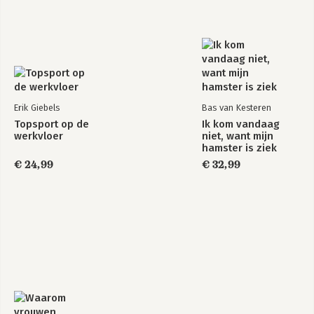
Albert is ook maker van DoosAmigos, 
een podcast waarin hij samen met 
Reinier Tijssen ondernemerschap en 
persoonlijke ontwikkeling ontrafelt. In 
hun gesprekken brengen ze complexe 
thema’s terug naar de kern en 
onderzoeken ze wat er nodig is om te 
bouwen aan een leven en bedrijf dat 
Erik Giebels
Bas van Kesteren
klopt.

Topsport op de
Ik kom vandaag
werkvloer
niet, want mijn
www.10xjeimpact.nl

hamster is ziek
€ 24,99
€ 32,99