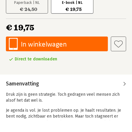
Paperback | NL
E-book | NL
€ 24,50
€ 19,75
€ 19,75
In winkelwagen
Direct te downloaden
Samenvatting
Druk zijn is geen strategie. Toch gedragen veel mensen zich
alsof het dat wel is.
Je agenda is vol. Je lost problemen op. Je haalt resultaten. Je
bent nodig, zichtbaar en betrokken. Maar toch stagneert er
iets. Van rennen naar kiezen laat zien waarom zoveel slimme,
betrokken leiders, ondernemers en professionals vastlopen in