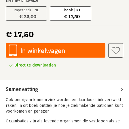
Kies uw bindwijze
Paperback | NL
E-book | NL
€ 25,00
€ 17,50
€ 17,50
In winkelwagen
Direct te downloaden
Samenvatting
Ook bedrijven kunnen ziek worden en daardoor flink verzwakt
raken. In dit boek ontdek je hoe je ziekmakende patronen kunt
voorkomen en genezen.
Organisaties zijn als levende organismen die vastlopen als ze
getroffen worden door acute of chronische kwalen. Dit boek