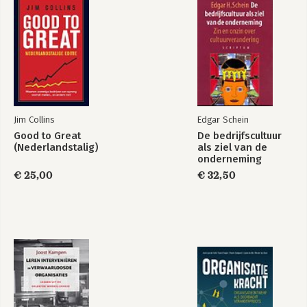
3.5 Narcisme, handlangers, zondebokken en volgers
3.6 Groepsdenken
3.7 Kosten van narcisme en groepsdenken
HOOFDSTUK 4
ZIEKTEPATRONEN: HET LIJDEN VAN DE ORGANISATIE
4.1 Systeemblindheid
4.2 Wet van oorzaak en gevolg
4.3 Patronen die ontstaan door vervorming van loyaliteit
Jim Collins
Edgar Schein
4.4 Patronen die ontstaan door parallel-processen
Good to Great
De bedrijfscultuur
4.5 Bron van paralyserende patronen
(Nederlandstalig)
als ziel van de
4.6 Doorbreek patronen met heel-begaafdheid
onderneming
€ 25,00
€ 32,50
HOOFDSTUK 5
SYSTEMISCHE INTERVENTIES EN DE WEG NAAR HERSTEL
5.1 Energiepunt 1: bestaansonzekerheid wonderbaarlijk
genezen
5.2 Energiepunt 2: van een asociaal naar een loyaal domein
5.3 Energiepunt 3: na de schone schijn nu mooi van binnenuit
5.4 Energiepunt 4: identiteitscrisis hartverwarmend verwerkt
5.5 Energiepunt 5: het zwijgend zwoegen zorgzaam loslaten
5.6 Energiepunt 6: verwarring verdiepend ontward 160
5.7 Energiepunt 7: terug bij af