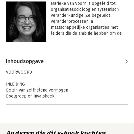
Marieke van Voorn is opgeleid tot 
organisatiesocioloog en systemisch 
veranderkundige. Ze begeleidt 
veranderprocessen in 
maatschappelijke organisaties met 
leiders die de ambitie hebben om de 
energie, veerkracht en lenigheid van 
hun organisatie en sector te 
Andere boeken door Marieke van
bevorderen.
Voorn
Inhoudsopgave
VOORWOORD
INLEIDING
De zin van zelfhelend vermogen
Doelgroep en invalshoek
Maatschappelijke relevantie
Leeswijzer
HOOFDSTUK 1
HER-INNER JE HEELHEID
Anderen die dit e-book kochten,
1.1 Onderweg naar innerlijke autoriteit
Heel de organisatie
Heel de