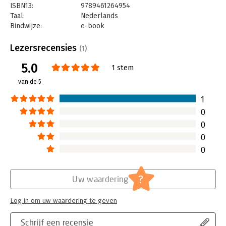
ISBN13:
9789461264954
Taal:
Nederlands
Bindwijze:
e-book
Beveiliging:
watermerk
Bestandsformaat:
epub
Lezersrecensies
(1)
Aantal pagina's:
159
5.0
Uitgever:
Uitgeverij Haystack
1 stem
Druk:
1
van de 5
Verschijningsdatum:
20-1-2022
1
Hoofdrubriek:
Organisatiekunde
0
0
0
0
?
Uw waardering
Log in om uw waardering te geven
Schrijf een recensie