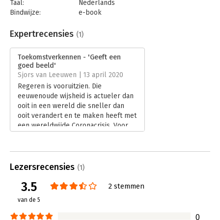
Taal:
Nederlands
Bindwijze:
e-book
Beveiliging:
watermerk
Bestandsformaat:
epub
Expertrecensies
(1)
Aantal pagina's:
184
Uitgever:
Scriptum
Toekomstverkennen - 'Geeft een
Druk:
1
goed beeld'
Verschijningsdatum:
16-4-2020
Sjors van Leeuwen | 13 april 2020
Regeren is vooruitzien. Die
Hoofdrubriek:
Verandermanagement
eeuwenoude wijsheid is actueler dan
ooit in een wereld die sneller dan
ooit verandert en te maken heeft met
een wereldwijde Coronacrisis. Voor
bedrijven is het van levensbelang om
nu met die onzekere toekomst bezig
te zijn.
Lees verder
Lezersrecensies
(1)
3.5
2 stemmen
van de 5
0