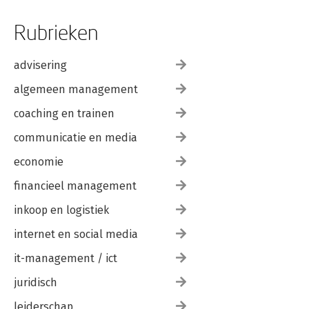
Future prepared 162
Bouw een strategische radar 164
Rubrieken
Creëer inzicht in de toekomst 165
Geef ruimte aan experimenten 166
Gewoontevorming en cadans 167
advisering
Pionieren 169
algemeen management
Toekomstverkennen en persoonlijk leiderschap 170
coaching en trainen
Dankwoord 173
Noten 174
communicatie en media
economie
financieel management
inkoop en logistiek
internet en social media
it-management / ict
juridisch
leiderschap