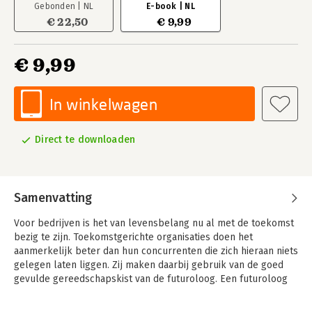
Gebonden | NL
E-book | NL
€ 22,50
€ 9,99
€ 9,99
In winkelwagen
Direct te downloaden
Samenvatting
Voor bedrijven is het van levensbelang nu al met de toekomst
bezig te zijn. Toekomstgerichte organisaties doen het
aanmerkelijk beter dan hun concurrenten die zich hieraan niets
gelegen laten liggen. Zij maken daarbij gebruik van de goed
gevulde gereedschapskist van de futuroloog. Een futuroloog
houdt zich bezig met de per definitie onzekere toekomst om
mensen en organisaties te helpen kansen te benutten die de