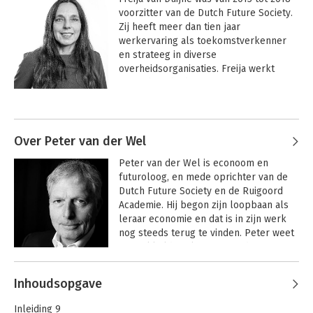
voorzitter van de Dutch Future Society. 
Zij heeft meer dan tien jaar 
werkervaring als toekomstverkenner 
en strateeg in diverse 
overheidsorganisaties. Freija werkt 
vanuit haar bedrijf Future Motions en 
geeft trainingen en lezingen op gebied 
Andere boeken door Freija van
van toekomstverkennen. Ze is ook 
Duijne
auteur van het boek 
Toekomstverkennen - Het ultieme 
Over Peter van der Wel
denken in organisaties
.
Peter van der Wel is econoom en 
futuroloog, en mede oprichter van de 
Dutch Future Society en de Ruigoord 
Academie. Hij begon zijn loopbaan als 
leraar economie en dat is in zijn werk 
nog steeds terug te vinden. Peter weet 
ingewikkelde zaken eenvoudig te 
maken zonder de complexiteit tekort te 
Andere boeken door Peter van der
doen.

Inhoudsopgave
Wel
Als futuroloog geeft hij nu al meer dan 
Toekomstverkennen
Inleiding 9