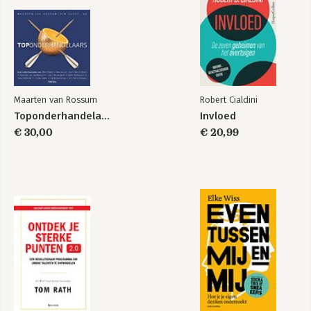
Van doel naar deal
Toponderhandelaars
Van doel naar deal
The Everyday Deal
Maarten van Rossum
Robert Cialdini
Toponderhandelaars
Invloed
€ 30,00
€ 20,99
Bekijk alle boeken
Van doel naar deal
The Everyday Deal