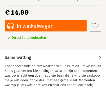
€ 14,99
In winkelwagen
Direct te downloaden
Samenvatting
Leer onderhandelen met Maarten van Rossum en Tim Masselink
Soms gaat het om kleine dingen. Maar er zijn ook momenten
waarop je echt een doel hebt: die baan die je wilt, die aankoop
die je wilt doen, of die deal met een grote klant. Momenten
waarop je iets wilt bereiken en daar een ander voor nodig
hebt. Maar waarom doet die ander dan niet gewoon wat jij wilt?
Effectief onderhandelen zonder dat emoties je sturen
Vind je dit soort momenten spannend? Of merk je dat emoties