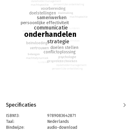
je soms in de weg zitten? Dan is
Van doel tot deal
iets voor jou.
stakeholdermanagement
machtspositie
persoonlijke ontwikkeling
In dit boek leggen Tim en Maarten haarfijn uit hoe je de regie
voorbereiding
doelstellingen
houdt tijdens elke onderhandeling en je doelen daadwerkelijk
dealmaking
samenwerken
machtspositie
bereikt. Met hun ervaring als toponderhandelaars delen zij
persoonlijke effectiviteit
praktische tips, tools en technieken om te komen tot de deal
communicatie
luisteren
achter jouw doel.
emoties
onderhandelen
strategie
Van doel tot deal
laat zien hoe je met focus, emotionele
emoties
beïnvloeding
controle en slimme onderhandelingstechnieken bereikt wat je
doelen stellen
vertrouwen
conflictoplossing
wilt. Praktisch, helder en direct toepasbaar.
belangen
psychologie
machtsdynamiek
gesprekstechnieken
Tim Masselink en Maarten van Rossum combineren
luisteren
stakeholdermanagement
jarenlange onderhandelingservaring, advisering in de
persoonlijke ontwikkeling
politiek en actuele duiding in de media.
Gebaseerd op de Harvard-onderhandelmethode:
bewezen inzichten vertaald naar direct toepasbare tools.
Van dezelfde auteurs als Toponderhandelaars: nu met
extra focus op regie nemen en resultaat behalen in elke
Specificaties
deal.
ISBN13:
9789083642871
Taal:
Nederlands
Bindwijze:
audio-download