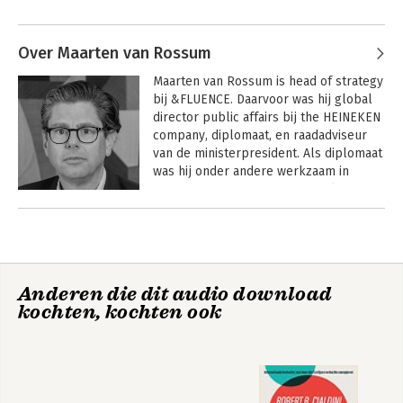
Andere boeken door Tim Masselink
betrekkingen ‘Clingendael’, waar hij vijf 
jaar lang training gaf in internationaal 
onderhandelen aan diplomaten, 
Over Maarten van Rossum
(internationale) ngo’s en het 
Maarten van Rossum is head of strategy 
bedrijfsleven.

bij &FLUENCE. Daarvoor was hij global 
director public affairs bij the HEINEKEN 
Tim is tevens voorzitter van de 
company, diplomaat, en raadadviseur 
Nederlandse Beroepsorganisatie voor 
van de ministerpresident. Als diplomaat 
Onderhandelaars (NLBVO).
was hij onder andere werkzaam in 
Washington, Kunduz en Brussel.

Andere boeken door Maarten van
Maarten is ook visiting lecturer op Tuck 
Rossum
School of Business in Dartmouth, één 
Van doel naar deal
Toponderhandelaars
van de Ivy League universiteiten. Ook 
geeft hij regelmatig duiding over 
Anderen die dit audio download
onderhandelingen aan verschillende 
kochten, kochten ook
talkshow tafels.