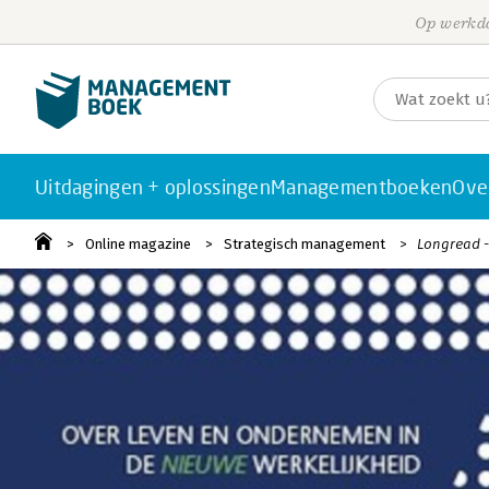
Op werkda
Uitdagingen + oplossingen
Managementboeken
Ove
Online magazine
Strategisch management
Longread -