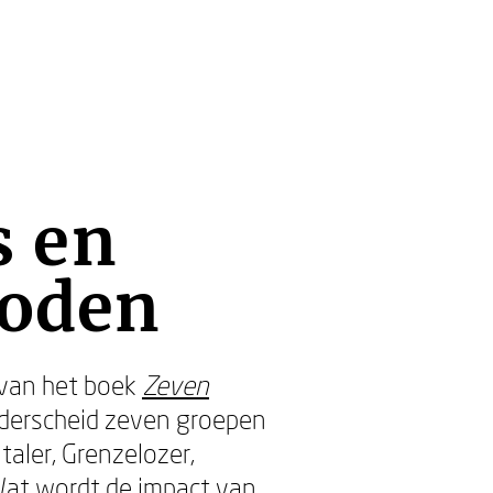
s en
boden
 van het boek
Zeven
onderscheid zeven groepen
taler, Grenzelozer,
 Wat wordt de impact van