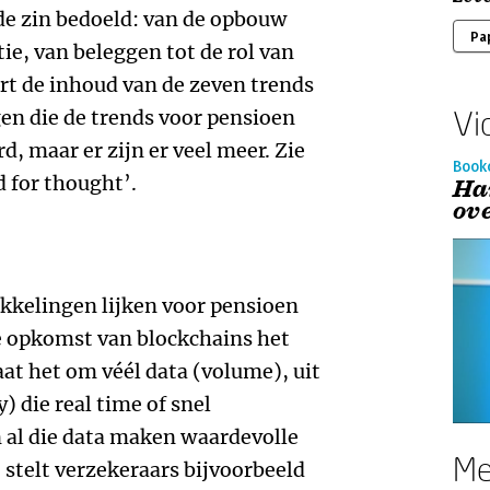
de zin bedoeld: van de opbouw
Pa
ie, van beleggen tot de rol van
ort de inhoud van de zeven trends
Vi
agen die de trends voor pensioen
d, maar er zijn er veel meer. Zie
Book
d for thought’.
Ha
ov
kkelingen lijken voor pensioen
e opkomst van blockchains het
aat het om véél data (volume), uit
) die real time of snel
n al die data maken waardevolle
Me
 stelt verzekeraars bijvoorbeeld