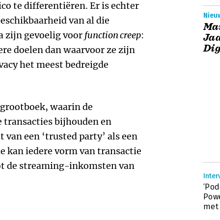
co te differentiëren. Er is echter
Nieu
eschikbaarheid van al die
Ma
a zijn gevoelig voor
function creep
:
Jaa
Dig
ere doelen dan waarvoor ze zijn
ivacy het meest bedreigde
l grootboek, waarin de
e transacties bijhouden en
 van een ‘trusted party’ als een
ie kan iedere vorm van transactie
tot de streaming-inkomsten van
Inter
‘Pod
Powe
met 