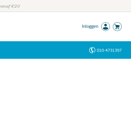
 vanaf €20
Inloggen
010-4731397
Personen
Trefwoorden