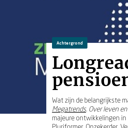
Achtergrond
Longrea
pensioen
Wat zijn de belangrijkste 
Megatrends
. Over leven e
majeure ontwikkelingen in d
Pluriformer, Onzekerder, V