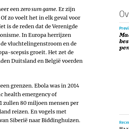
meer een
zero sum game
. Er zijn
Ov
 Of zo voelt het in elk geval voor
et is de reden dat de Verenigde
Previ
Maa
ionisme. In Europa herrijzen
bes
 de vluchtelingenstroom en de
pe
opa-scepsis groeit. Het zet de
nden Duitsland en België voerden
een grenzen. Ebola was in 2014
lic health emergency of
21 zullen 80 miljoen mensen per
rland reizen. En vogels met
 van Siberië naar Biddinghuizen.
Recen
Maak