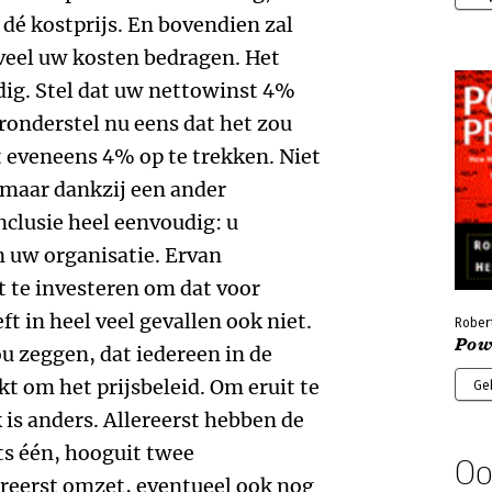
s dé kostprijs. En bovendien zal
eveel uw kosten bedragen. Het
ig. Stel dat uw nettowinst 4%
onderstel nu eens dat het zou
 eveneens 4% op te trekken. Niet
 maar dankzij een ander
nclusie heel eenvoudig: u
n uw organisatie. Ervan
t te investeren om dat voor
ft in heel veel gevallen ook niet.
Rober
Pow
u zeggen, dat iedereen in de
t om het prijsbeleid. Om eruit te
Ge
k is anders. Allereerst hebben de
s één, hooguit twee
Oo
ereerst omzet, eventueel ook nog