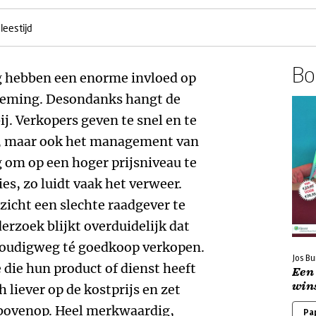
leestijd
Boe
ng hebben een enorme invloed op
neming. Desondanks hangt de
ij. Verkopers geven te snel en te
g, maar ook het management van
 om op een hoger prijsniveau te
es, zo luidt vaak het verweer.
pzicht een slechte raadgever te
erzoek blijkt overduidelijk dat
voudigweg té goedkoop verkopen.
Jos Bu
 die hun product of dienst heeft
Een 
win
 liever op de kostprijs en zet
bovenop. Heel merkwaardig,
Pa