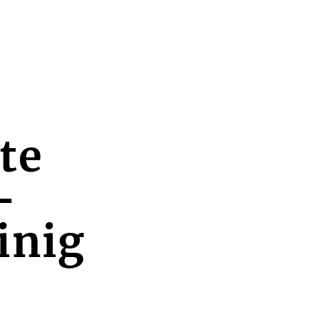
te
-
inig