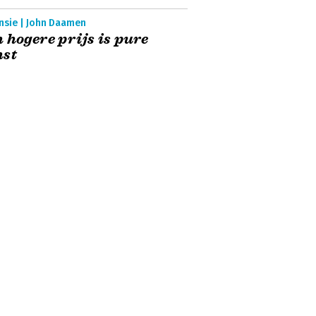
nsie | John Daamen
 hogere prijs is pure
nst