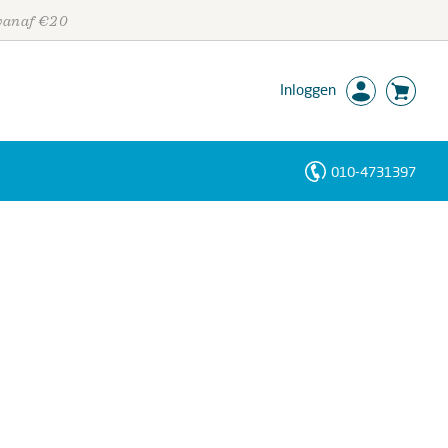
 vanaf €20
Inloggen
010-4731397
Personen
Trefwoorden