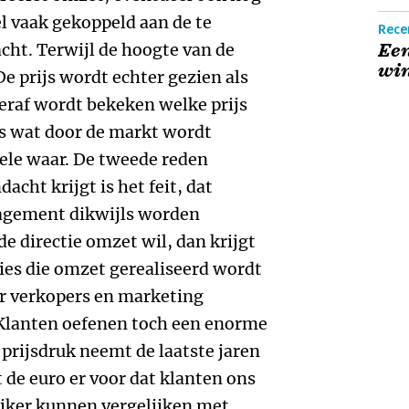
el vaak gekoppeld aan de te
Rece
cht. Terwijl de hoogte van de
Een
wi
De prijs wordt echter gezien als
teraf wordt bekeken welke prijs
s is wat door de markt wordt
dele waar. De tweede reden
acht krijgt is het feit, dat
agement dikwijls worden
de directie omzet wil, dan krijgt
ies die omzet gerealiseerd wordt
ar verkopers en marketing
 Klanten oefenen toch een enorme
e prijsdruk neemt de laatste jaren
 de euro er voor dat klanten ons
ijker kunnen vergelijken met