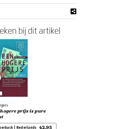
ken bij dit artikel
rgers
hogere prijs is pure
st
42,95
perback | Nederlands