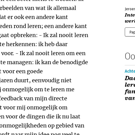
Jeroe
Inte
wer
Pa
Oo
Acht
Daa
ler
fan
van