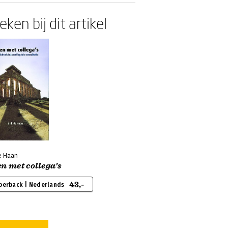
ken bij dit artikel
de Haan
n met collega's
43,-
perback | Nederlands