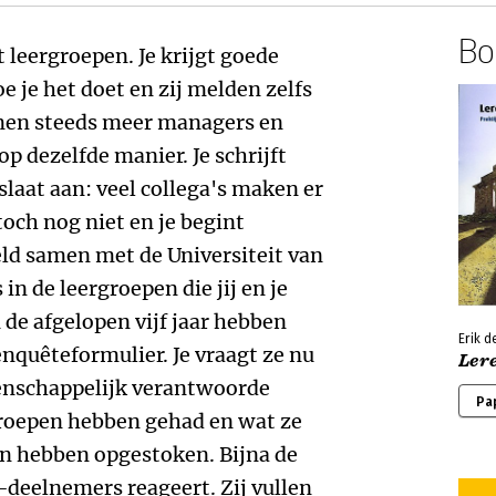
Boe
om regelmatig tot de conclusie te moeten komen dat leren niet vanzelf gaat, dat leren gewoon niet lukt, of dat, als het leren wel lijkt te lukken, het geen verschil maakt op de werkplek, of erger nog, tot een verslechtering leidt. Geen geringe desillusie om bovendien tot de conclusie te moeten komen dat dapper doorleren onder deze omstandigheden existentiële vragen oproept en leidt tot de verbijsterende ervaring 'alles al geprobeerd te hebben maar er toch niet uit te kunnen komen'. Wegen om wèl iets te doen met leren Ik zou niet in dit vak gebleven zijn als ik niet hartstochtelijk geloof dat mensen dingen kunnen leren en dat zij door te leren soms een belangrijke verandering kunnen doormaken die hen veel beter toerust voor en een veel betere verhouding geeft tot de taken waar zij voor staan. Maar ik denk dat die veranderingen nog altijd zeer zeldzaam zijn en dat ze niet minder dan vóór de 'leerhype' persoonlijke moed en volharding vragen. Bovendien is leren, althans bij mij, geen fun. De weinige veranderingen die ik op deze manier heb mogen doormaken zijn vergezeld gegaan van haast onverdraaglijke twijfel, pijn en beklemmende vragen waarop ik geen enkel antwoord wist. Er zijn twee stellingen die mij inspireren om uit deze desillusie te komen. Het zijn vrij oneigentijdse en misschien ook onorthodoxe benaderingen, omdat ze de fantasieën en beperkingen die een gerichtheid op leren met zich mee kan brengen, frontaal aanvallen: Stelling1: Organiseren staat soms recht tegenover leren. Organiseren houdt in dat je keuzes maakt en je daaraan houdt, structuren aanbrengt, procedures opstelt, afspraken opvolgt enzovoorts. Laten dit nou net allerlei acties zijn die het 'leren' vaak tegengaan, omdat je daarmee juist op veel gebieden dingen vastzet, efficiënt maakt en doet zoals je ze daarvoor ook deed. Leren betekent juist los en onzeker maken, desorganiseren en tijd nemen die je niet nuttig en efficiënt gebruikt. Dat betekent dat leren onvoorstelbaar hoge kosten met zich mee kan brengen, die bedrijfseconomisch niet verdedigbaar zijn: leren is vaak destructief voor 'lerende organisaties' (contradictio in terminis?), mede door het verdwijnen van mensen, producten, en diensten. Het was vooral Karl Weick in zijn artikel 'Learning organization: an oxymoron', die mij deze stelling deed inzien. Stelling2: Veranderen staat soms recht tegenover leren. Je kunt iets inzien, iets begrijpen, iets leren te doen, zonder ook maar in het minst de juiste verandering door te maken waardoor je het ook echt gaat dóen. Leren staat dan dus recht tegenover veranderen. Sterker nog, sommige mensen zetten leren in als één van de laatste manieren om toch maar vooral niet een verandering door te maken die zich levensgroot aandient. Het was vooral Wilfred Bion in zijn boek 'Transformations', die mij deze stelling deed inzien. Door op deze manier ook tegendelen van leren te hebben gevonden, heb ik 'geleerd' leren te relativeren en ook te kijken naar andere aspecten: komt het de organisatie wel ten goede? Verandert er überhaupt wel iets? Bij mij leidt dit ertoe dat ik steeds meer oog heb gekregen voor leren als laatste defensie tegen verandering, voor het paradoxale van leren, voor tragische aspecten die altijd een rol spelen bij (proberen te) leren. Het is mijn stellige overtuiging dat 'leeradviseurs' gevoeliger dienen te worden voor ironie* en voor het paradoxale van het leren-zonder-te-leren en dat zij meer sensitiviteit dienen te ontwikkelen voor de existentiële vragen en tragische ervaringen die diepgaand leren oproept*. De ambachtelijke kant Het aardige van de nu al een decennium immer stijgende belangstelling voor leren in organisaties is wel dat er zoiets als een ambacht aan het ontstaan is op dit gebied. De boeken op deze pagina's vormen een aantal recente kristallisaties van ervaringskennis over leren. De boeken leggen elk andere accenten. Het boek 'Zelfsturend leren' van Ratering en Hafkamp is misschien wel het boek dat het meeste aansluit bij het pijnlijke van leren en de worstelingen met eigen belemmeringen die daarmee gepaard gaan. Het is ontstaan vanuit de lange weg van iemand met leermoeilijkheden: woordblindheid. Het boek maakt uitstekende verbindingen tussen ervaringsleren, reflectie, eigen verantwoordelijkheid, experimenteren en bekende modellen van denkers als Dewey, Freire, Kolb en vele anderen. Het boek 'Leren met collega's' van mijzelf voegt aan de individuele worsteling nog een gezamenlijke worsteling toe: het organiseren van leren met collega's. Hoe ervoor te zorgen dat er voldoende openheid, kwetsbaarheid en wederzijdse ondersteuning zo dicht mogelijk bij de werkplek ontstaat? Het boek vermeldt een aantal condities voor het organiseren van leren, gaat in op vragen stellen, perspectiefwisseling van individu naar leergroep en beschrijft een tiental methodieken die hun waarde in de prakti
Erik 
Lere
Pa