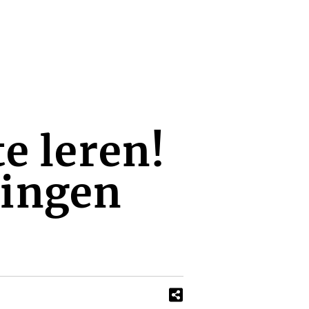
te leren!
kingen
s