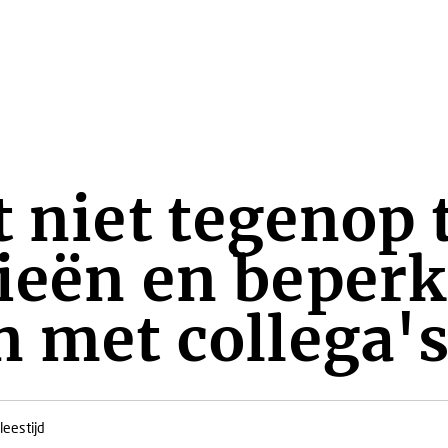
t niet tegenop 
ieën en beper
n met collega'
leestijd