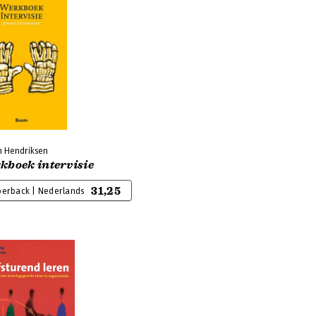
n Hendriksen
kboek intervisie
31,25
perback | Nederlands