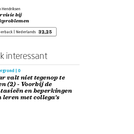
n Hendriksen
rvisie bij
kproblemen
32,25
perback | Nederlands
k interessant
ergrond | 0
r valt niet tegenop te
en (2) - Voorbij de
tasieën en beperkingen
 leren met collega's