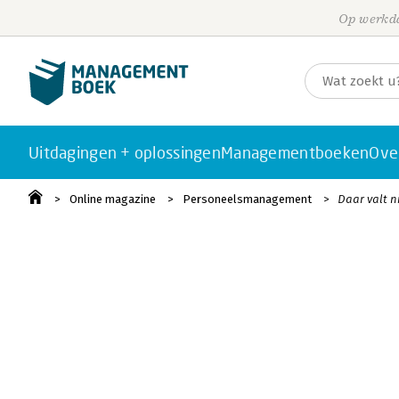
Op werkda
Uitdagingen + oplossingen
Managementboeken
Ove
Online magazine
Personeelsmanagement
Daar valt n