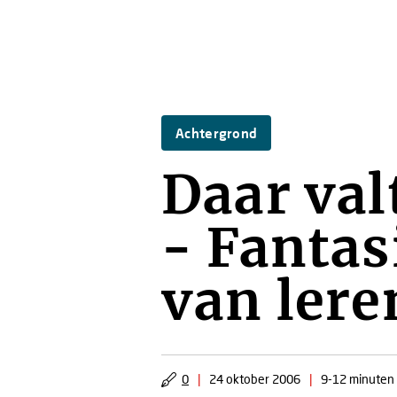
Achtergrond
Daar val
- Fantas
van lere
0
|
24 oktober 2006
|
9-12 minuten 