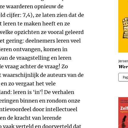
Jeroe
Wer
Pa