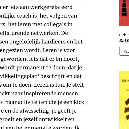
Dick 
Zelf
Pa