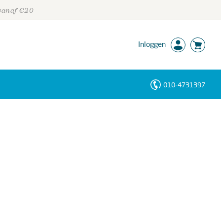
 vanaf €20
Inloggen
010-4731397
Personen
Trefwoorden