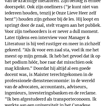
van de krachtige metaforen. Zijn betoog is ermee
doorspekt. Ook zijn oneliners ("je kunt niet van
iedereen houden, tenzij je Onze Lieve Heer zelf
bent") houden zijn gehoor bij de les. Hij loopt en
springt door de zaal, stelt vragen aan het publiek.
Voor zijn toehoorders is er never a dull moment.
Later tijdens een interview voor Manager &
Literatuur is hij veel rustiger en meer in zichzelf
gekeerd. "Als ik voor een zaal sta, voel ik me het
meest op mijn gemak. Ik heb het gevoel dat ik op
het podium hóór, hoe raar dat misschien ook
mag klinken." Doordat hij altijd al een goede
docent was, is Maister terechtgekomen in de
professionele diensteneconomie: in de wereld
van de advocaten, accountants, adviseurs,
ingenieurs, investeringsbanken en de reclame.
"Ik ben afgestudeerd als transporteconoom. Ik
werkte aan een universiteit in het Canadese