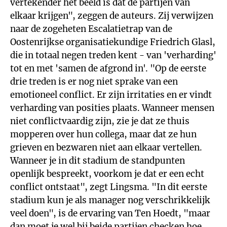
vertekender het beeld is dat de partijen van
elkaar krijgen", zeggen de auteurs. Zij verwijzen
naar de zogeheten Escalatietrap van de
Oostenrijkse organisatiekundige Friedrich Glasl,
die in totaal negen treden kent - van 'verharding'
tot en met 'samen de afgrond in'. "Op de eerste
drie treden is er nog niet sprake van een
emotioneel conflict. Er zijn irritaties en er vindt
verharding van posities plaats. Wanneer mensen
niet conflictvaardig zijn, zie je dat ze thuis
mopperen over hun collega, maar dat ze hun
grieven en bezwaren niet aan elkaar vertellen.
Wanneer je in dit stadium de standpunten
openlijk bespreekt, voorkom je dat er een echt
conflict ontstaat", zegt Lingsma. "In dit eerste
stadium kun je als manager nog verschrikkelijk
veel doen", is de ervaring van Ten Hoedt, "maar
dan moet je wel bij beide partijen checken hoe