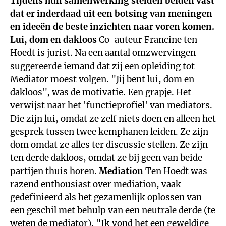
Tijdens hun samenwerking stelden beiden vast
dat er inderdaad uit een botsing van meningen
en ideeën de beste inzichten naar voren komen.
Lui, dom en dakloos
Co-auteur Francine ten
Hoedt is jurist. Na een aantal omzwervingen
suggereerde iemand dat zij een opleiding tot
Mediator moest volgen. "Jij bent lui, dom en
dakloos", was de motivatie. Een grapje. Het
verwijst naar het 'functieprofiel' van mediators.
Die zijn lui, omdat ze zelf niets doen en alleen het
gesprek tussen twee kemphanen leiden. Ze zijn
dom omdat ze alles ter discussie stellen. Ze zijn
ten derde dakloos, omdat ze bij geen van beide
partijen thuis horen.
Mediation
Ten Hoedt was
razend enthousiast over mediation, vaak
gedefinieerd als het gezamenlijk oplossen van
een geschil met behulp van een neutrale derde (te
weten de mediator). "Ik vond het een geweldige