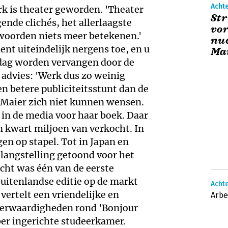
Acht
k is theater geworden. 'Theater
Str
ende clichés, het allerlaagste
vor
 woorden niets meer betekenen.'
nuc
ient uiteindelijk nergens toe, en u
Ma
 dag worden vervangen door de
 advies: 'Werk dus zo weinig
n betere publiciteitsstunt dan de
 Maier zich niet kunnen wensen.
in de media voor haar boek. Daar
n kwart miljoen van verkocht. In
gen op stapel. Tot in Japan en
langstelling getoond voor het
recht was één van de eerste
buitenlandse editie op de markt
Achte
s vertelt een vriendelijke en
Arb
derwaardigheden rond 'Bonjour
ber ingerichte studeerkamer.