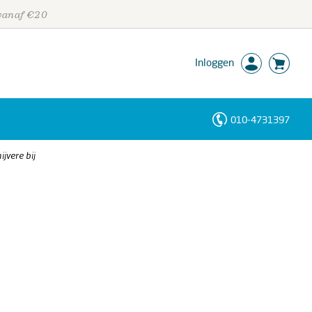
 vanaf €20
Inloggen
010-4731397
Personen
ijvere bij
Trefwoorden