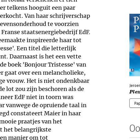
 er telkens hooguit een paar
rkocht. Van haar schrijverschap
 levensonderhoud te voorzien
 Franse staatsenergiebedrijf EdF.
eemaakte inspireerde haar tot
sse'. Een titel die letterlijk
ent. Daarnaast is het een vette
de boek 'Bonjour Tristesse' van
er gaat over een melancholieke,
nge vrouw. Het is niet ondenkbaar
Jeroe
de lot zou zijn beschoren als de
Plez
neer EdF niet in toorn was
Pa
ar vanwege de opruiende taal in
zegd constateert Maier in haar
 mooie praatjes van het
Oo
t het belangrijkste
een manier om tot