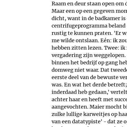
Raam en deur staan open om d
Maar een op een gegeven mom
dicht, want in de badkamer is
centrifugeprogramma beland e
rustig te kunnen praten. 'Er
me wilde ontslaan. Eén: ik zo
hebben zitten lezen. Twee: ik
vergadering zijn weggelopen. 
binnen het bedrijf op gang he
domweg niet waar. Dat tweede k
eerste deel van de bewuste ve
was. En wat het derde betreft;
inderdaad heb gedaan,' vertel
achter haar en heeft met succ
aangevochten. Maier mocht bij
zulke lullige karweitjes op ha
van een datatypiste' - dat z