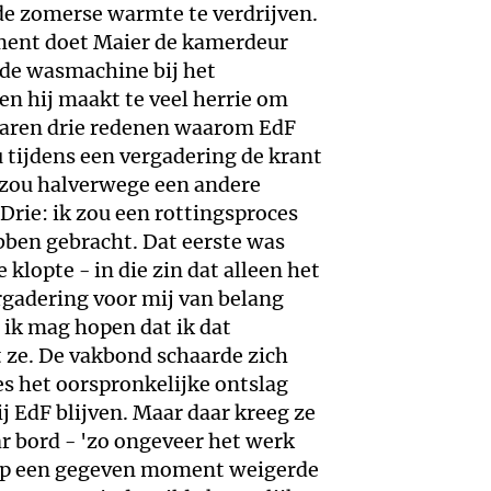
e zomerse warmte te verdrijven.
ent doet Maier de kamerdeur
 de wasmachine bij het
n hij maakt te veel herrie om
 waren drie redenen waarom EdF
u tijdens een vergadering de krant
 zou halverwege een andere
Drie: ik zou een rottingsproces
bben gebracht. Dat eerste was
lopte - in die zin dat alleen het
rgadering voor mij van belang
 ik mag hopen dat ik dat
t ze. De vakbond schaarde zich
es het oorspronkelijke ontslag
 EdF blijven. Maar daar kreeg ze
ar bord - 'zo ongeveer het werk
e op een gegeven moment weigerde