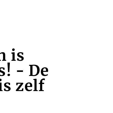
n is
! - De
is zelf