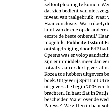
zelfontplooiing te komen. Wer
dat zich bedient van nietszegg
niveau van taalgebruik, waar
Haar conclusie: 'Wat u doet, d
kunt van de ene op de andere
eerste de beste onbenul.' Haar
mogelijk.'
Publiciteitsstunt
Ee
ontslagdreiging door EdF had
Opeens was er volop aandacht 
zijn er inmiddels meer dan ee
totaal staan er dertig vertalin
Korea toe hebben uitgevers be
boek. Uitgeverij Spirit uit Ut
uitgevers die begin 2005 een 
brachten. In haar flat in Parij
bescheiden Maier over de we
Paresse'. We zitten in haar so