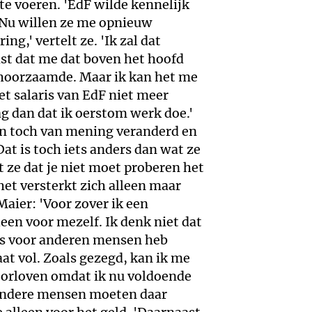
te voeren. 'EdF wilde kennelijk
. Nu willen ze me opnieuw
g,' vertelt ze. 'Ik zal dat
ist dat me dat boven het hoofd
ehoorzaamde. Maar ik kan het me
et salaris van EdF niet meer
ag dan dat ik oerstom werk doe.'
an toch van mening veranderd en
at is toch iets anders dan wat ze
gt ze dat je niet moet proberen het
et versterkt zich alleen maar
Maier: 'Voor zover ik een
leen voor mezelf. Ik denk niet dat
ets voor anderen mensen heb
at vol. Zoals gezegd, kan ik me
oorloven omdat ik nu voldoende
 Andere mensen moeten daar