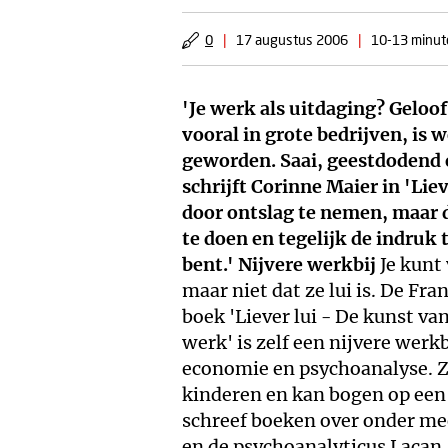
0
|
17 augustus 2006
|
10-13 minute
'Je werk als uitdaging? Geloof
vooral in grote bedrijven, is 
geworden. Saai, geestdodend e
schrijft Corinne Maier in 'Liev
door ontslag te nemen, maar 
te doen en tegelijk de indruk 
bent.'
Nijvere werkbij
Je kunt
maar niet dat ze lui is. De Fr
boek 'Liever lui - De kunst va
werk' is zelf een nijvere werkb
economie en psychoanalyse. Ze
kinderen en kan bogen op een
schreef boeken over onder mee
en de psychoanalyticus Lacan. 