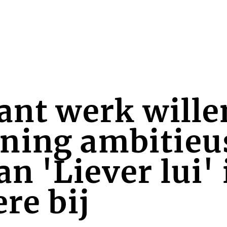
ant werk wille
ning ambitieus
n 'Liever lui' 
re bij