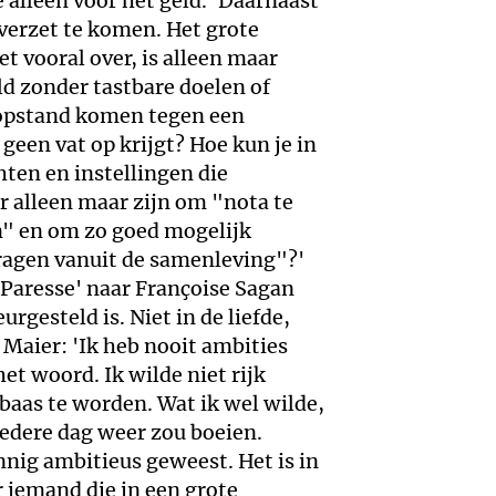
 alleen voor het geld. 'Daarnaast
 verzet te komen. Het grote
et vooral over, is alleen maar
eld zonder tastbare doelen of
n opstand komen tegen een
geen vat op krijgt? Hoe kun je in
en en instellingen die
r alleen maar zijn om "nota te
" en om zo goed mogelijk
agen vanuit de samenleving"?'
Paresse' naar Françoise Sagan
rgesteld is. Niet in de liefde,
 Maier: 'Ik heb nooit ambities
et woord. Ik wilde niet rijk
baas te worden. Wat ik wel wilde,
edere dag weer zou boeien.
nnig ambitieus geweest. Het is in
r iemand die in een grote