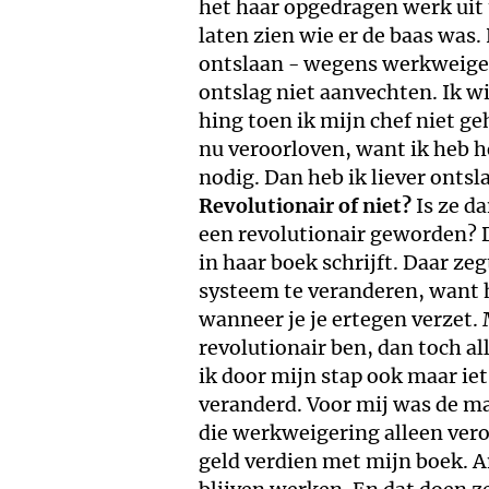
het haar opgedragen werk uit 
laten zien wie er de baas was
ontslaan - wegens werkweigerin
ontslag niet aanvechten. Ik w
hing toen ik mijn chef niet g
nu veroorloven, want ik heb h
nodig. Dan heb ik liever ontsl
Revolutionair of niet?
Is ze d
een revolutionair geworden? D
in haar boek schrijft. Daar ze
systeem te veranderen, want h
wanneer je je ertegen verzet. 
revolutionair ben, dan toch al
ik door mijn stap ook maar i
veranderd. Voor mij was de ma
die werkweigering alleen ver
geld verdien met mijn boek.