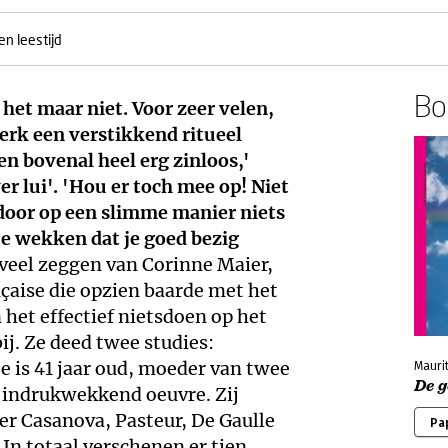
n leestijd
Boe
 het maar niet. Voor zeer velen,
werk een verstikkend ritueel
n bovenal heel erg zinloos,'
er lui'. 'Hou er toch mee op! Niet
door op een slimme manier niets
te wekken dat je goed bezig
 veel zeggen van Corinne Maier,
ançaise die opzien baarde met het
n het effectief nietsdoen op het
ij. Ze deed twee studies:
 is 41 jaar oud, moeder van twee
Maurit
De 
 indrukwekkend oeuvre. Zij
r Casanova, Pasteur, De Gaulle
Pa
In totaal verschenen er tien