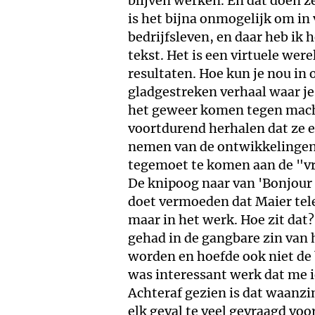
blijven werken. En dat doen ze
is het bijna onmogelijk om in
bedrijfsleven, en daar heb ik h
tekst. Het is een virtuele wer
resultaten. Hoe kun je nou i
gladgestreken verhaal waar je 
het geweer komen tegen macht
voortdurend herhalen dat ze e
nemen van de ontwikkelingen
tegemoet te komen aan de "vr
De knipoog naar van 'Bonjour 
doet vermoeden dat Maier teleu
maar in het werk. Hoe zit dat?
gehad in de gangbare zin van h
worden en hoefde ook niet de 
was interessant werk dat me i
Achteraf gezien is dat waanzi
elk geval te veel gevraagd voo