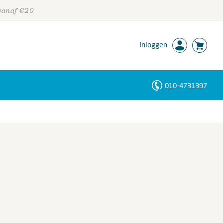
 vanaf €20
Inloggen
010-4731397
Personen
Trefwoorden