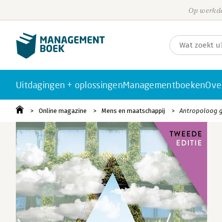
Op werkda
Uitdagingen + oplossingen
Managementboeken
Ove
Online magazine
Mens en maatschappij
Antropoloog g