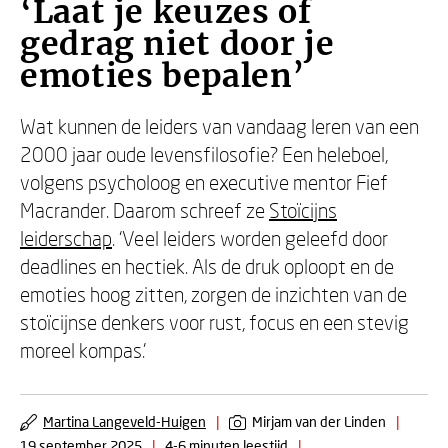
‘Laat je keuzes of
gedrag niet door je
emoties bepalen’
Wat kunnen de leiders van vandaag leren van een
2000 jaar oude levensfilosofie? Een heleboel,
volgens psycholoog en executive mentor Fief
Macrander. Daarom schreef ze
Stoïcijns
leiderschap
. ‘Veel leiders worden geleefd door
deadlines en hectiek. Als de druk oploopt en de
emoties hoog zitten, zorgen de inzichten van de
stoïcijnse denkers voor rust, focus en een stevig
moreel kompas.’
Martina Langeveld-Huigen
|
Mirjam van der Linden
|
19 september 2025
|
4-6 minuten leestijd
|