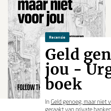
Recensie
Geld gen
jou - Ur
boek
In
Geld genoeg, maar niet v
geraakt van private banken