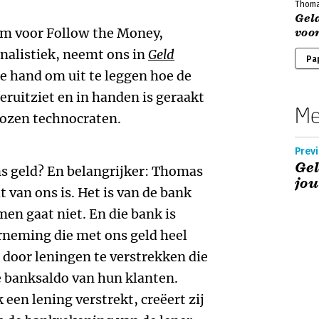
Thoma
Geld
am voor Follow the Money,
voor
nalistiek, neemt ons in
Geld
Pa
e hand om uit te leggen hoe de
 eruitziet en in handen is geraakt
Me
kozen technocraten.
Prev
Gel
ns geld? En belangrijker: Thomas
jou
ht van ons is. Het is van de bank
en gaat niet. En die bank is
rneming die met ons geld heel
e door leningen te verstrekken die
le banksaldo van hun klanten.
een lening verstrekt, creëert zij