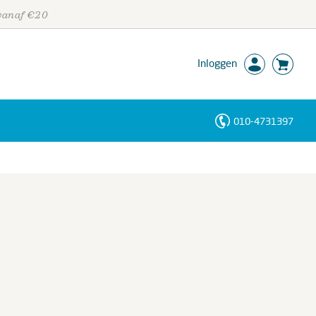
 vanaf €20
Inloggen
010-4731397
Personen
Trefwoorden