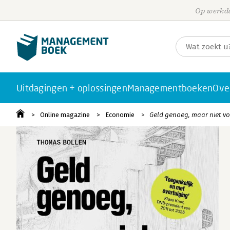
Op werkda
Uitdagingen + oplossingen
Managementboeken
Ove
Online magazine
Economie
Geld genoeg, maar niet voo