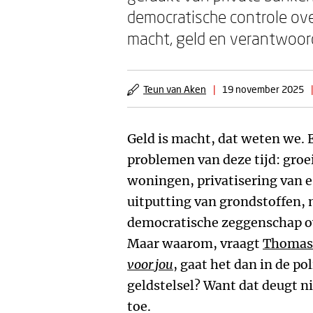
democratische controle over
macht, geld en verantwoord
Teun van Aken
|
19 november 2025
|
Geld is macht, dat weten we. E
problemen van deze tijd: groe
woningen, privatisering van e
uitputting van grondstoffen,
democratische zeggenschap ov
Maar waarom, vraagt
Thomas 
voor jou
, gaat het dan in de po
geldstelsel? Want dat deugt n
toe.