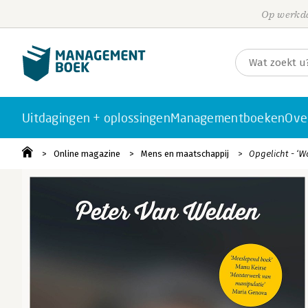
Op werkda
Uitdagingen + oplossingen
Managementboeken
Ove
Online magazine
Mens en maatschappij
Opgelicht - ‘