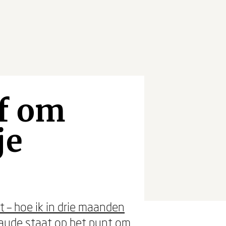
ef om
je
t – hoe ik in drie maanden
raude staat op het punt om