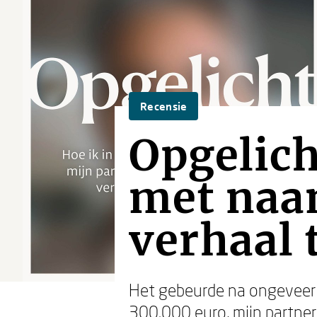
Recensie
Opgelich
met naa
verhaal 
Het gebeurde na ongeveer
300.000 euro, mijn partner