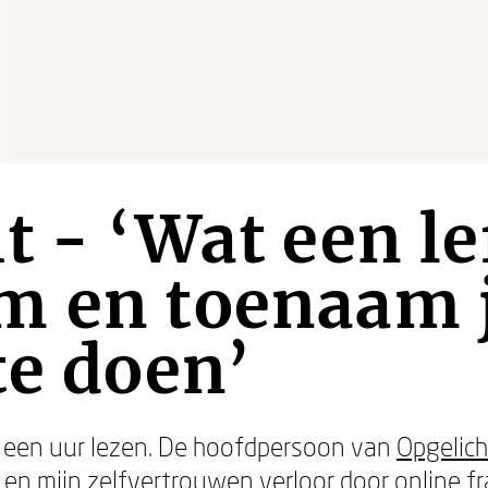
t - ‘Wat een l
m en toenaam 
te doen’
 een uur lezen. De hoofdpersoon van
Opgelich
 en mijn zelfvertrouwen verloor
door online f