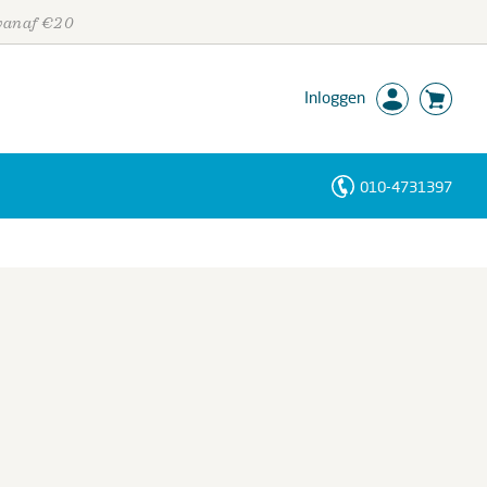
 vanaf €20
Inloggen
010-4731397
Personen
Trefwoorden