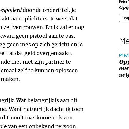
Peter
Opg
espoilerd
door de ondertitel. Je
aakt aan oplichters. Je weet dat
Pa
ijn zelfvertrouwen. En ik zal er nog
 kwam geen pistool aan te pas.
Me
eg geen mes op zich gericht en is
 zelf al dat geld overgemaakt,
Previ
ende niet met zijn partner te
Opg
eur
lemaal zelf te kunnen oplossen
zel
e maken.
grijk. Wat belangrijk is aan dit
ie. Want natuurlijk dacht ik toen
u dit nooit overkomen. Ik zou
ppje van een onbekend persoon.