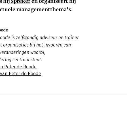
s hij
spreker
en organiseert hij
 actuele managementthema's.
oode
oode is zelfstandig adviseur en trainer.
t organisaties bij het invoeren van
 veranderingen waarbij
ering centraal staat.
an Peter de Roode
s van Peter de Roode