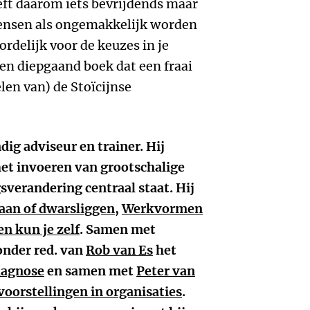
eft daarom iets bevrijdends maar
 mensen als ongemakkelijk worden
ordelijk voor de keuzes in je
 en diepgaand boek dat een fraai
len van) de Stoïcijnse
ndig adviseur en trainer. Hij
het invoeren van grootschalige
verandering centraal staat. Hij
an of dwarsliggen
,
Werkvormen
n kun je zelf
. Samen met
onder red. van
Rob van Es
het
iagnose
en samen met
Peter van
oorstellingen in organisaties
.