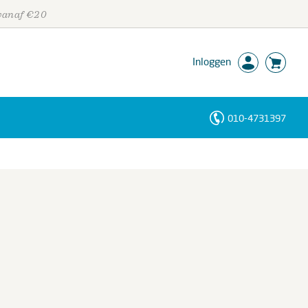
 vanaf €20
Inloggen
010-4731397
Personen
Trefwoorden