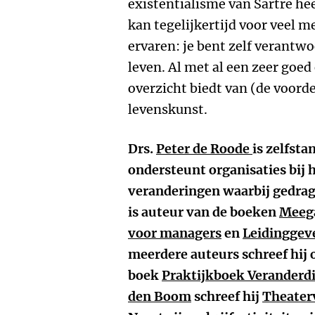
existentialisme van Sartre he
kan tegelijkertijd voor veel
ervaren: je bent zelf verantwo
leven. Al met al een zeer goed
overzicht biedt van (de voorde
levenskunst.
Drs.
Peter de Roode
is zelfsta
ondersteunt organisaties bij 
veranderingen waarbij gedrags
is auteur van de boeken
Meega
voor managers
en
Leidinggeve
meerdere auteurs schreef hij 
boek
Praktijkboek Veranderd
den Boom
schreef hij
Theaterv