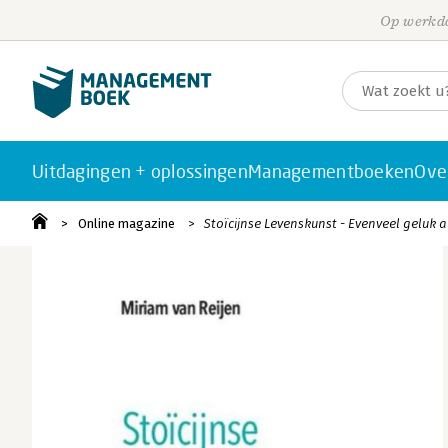
Op werkda
Uitdagingen + oplossingen
Managementboeken
Ove
Online magazine
Stoïcijnse Levenskunst - Evenveel geluk a