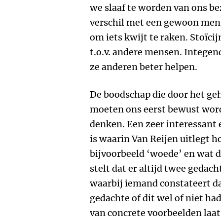
we slaaf te worden van ons bez
verschil met een gewoon mens i
om iets kwijt te raken. Stoïcij
t.o.v. andere mensen. Intege
ze anderen beter helpen.
De boodschap die door het geh
moeten ons eerst bewust wor
denken. Een zeer interessant 
is waarin Van Reijen uitlegt h
bijvoorbeeld ‘woede’ en wat d
stelt dat er altijd twee gedac
waarbij iemand constateert da
gedachte of dit wel of niet h
van concrete voorbeelden laat