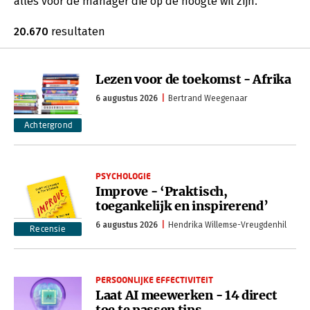
alles voor de manager die op de hoogte wil zijn.
20.670
resultaten
Lezen voor de toekomst - Afrika
6 augustus 2026
Bertrand Weegenaar
Achtergrond
PSYCHOLOGIE
Improve - ‘Praktisch,
toegankelijk en inspirerend’
6 augustus 2026
Hendrika Willemse-Vreugdenhil
Recensie
PERSOONLIJKE EFFECTIVITEIT
Laat AI meewerken - 14 direct
toe te passen tips