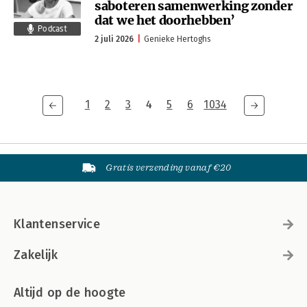
saboteren samenwerking zonder
dat we het doorhebben’
Podcast
2 juli 2026
Genieke Hertoghs
1
2
3
4
5
6
1034
Gratis verzending vanaf €20
Klantenservice
Zakelijk
Altijd op de hoogte