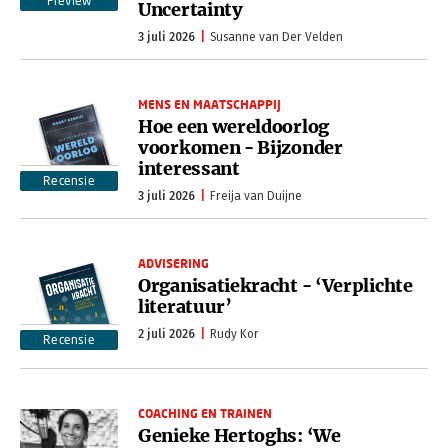
Preview
Uncertainty
3 juli 2026
Susanne van Der Velden
MENS EN MAATSCHAPPIJ
Hoe een wereldoorlog
voorkomen - Bijzonder
interessant
Recensie
3 juli 2026
Freija van Duijne
ADVISERING
Organisatiekracht - ‘Verplichte
literatuur’
2 juli 2026
Rudy Kor
Recensie
COACHING EN TRAINEN
Genieke Hertoghs: ‘We