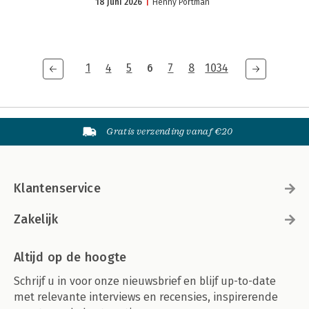
18 juni 2026
Henny Portman
1
4
5
6
7
8
1034
Gratis verzending vanaf €20
Klantenservice
Zakelijk
Altijd op de hoogte
Schrijf u in voor onze nieuwsbrief en blijf up-to-date
met relevante interviews en recensies, inspirerende