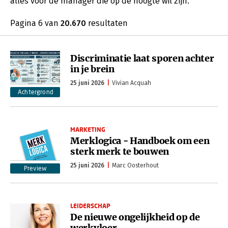
alles voor de manager die op de hoogte wil zijn.
Pagina 6 van
20.670
resultaten
Discriminatie laat sporen achter
in je brein
25 juni 2026
Vivian Acquah
Achtergrond
MARKETING
Merklogica - Handboek om een
sterk merk te bouwen
25 juni 2026
Marc Oosterhout
Preview
LEIDERSCHAP
De nieuwe ongelijkheid op de
werkvloer