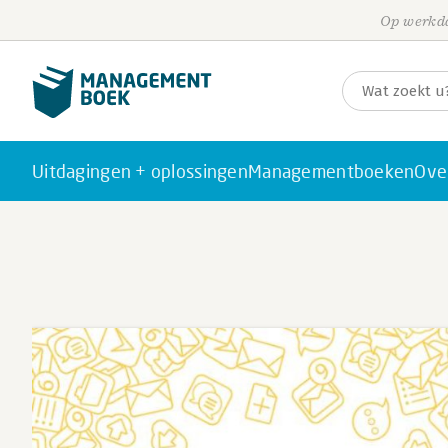
Op werkda
Uitdagingen + oplossingen
Managementboeken
Ove