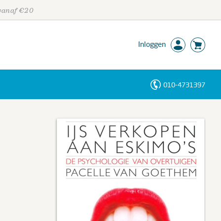
 vanaf €20
Inloggen
010-4731397
Personen
Trefwoorden