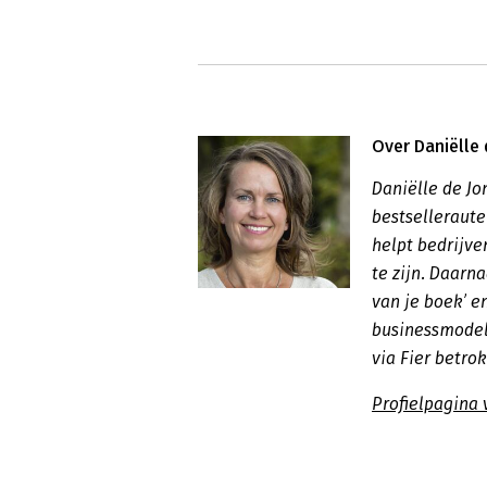
Over Daniëlle
Daniëlle de Jo
bestselleraute
helpt bedrijv
te zijn. Daarn
van je boek’ e
businessmodel
via Fier betrok
Profielpagina 