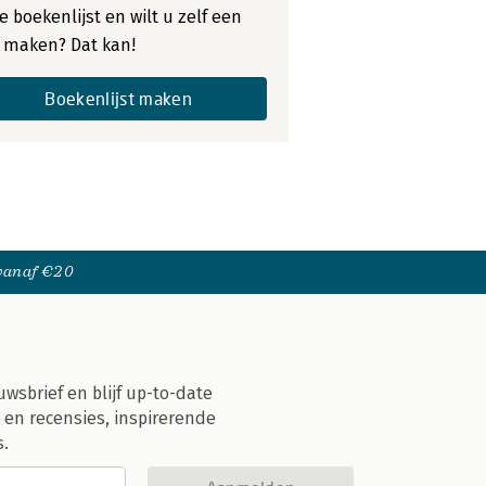
e boekenlijst en wilt u zelf een
st maken? Dat kan!
Boekenlijst maken
 vanaf €20
uwsbrief en blijf up-to-date
 en recensies, inspirerende
s.