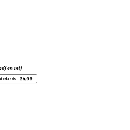
mij en mij
24,99
ederlands