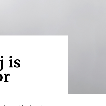
 is
or