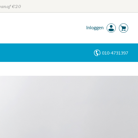
 vanaf €20
Inloggen
010-4731397
Personen
Trefwoorden