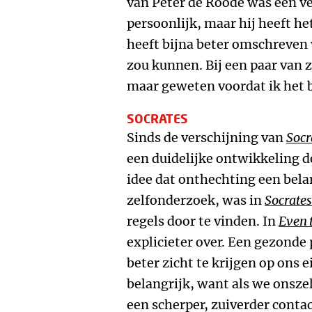
van Peter de Roode was een ve
persoonlijk, maar hij heeft he
heeft bijna beter omschreven 
zou kunnen. Bij een paar van z
maar geweten voordat ik het bo
SOCRATES
Sinds de verschijning van
Socr
een duidelijke ontwikkeling d
idee dat onthechting een bela
zelfonderzoek, was in
Socrates
regels door te vinden. In
Even 
explicieter over. Een gezonde
beter zicht te krijgen op ons e
belangrijk, want als we onsz
een scherper, zuiverder conta