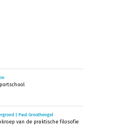
mn
portschool
rgrond | Paul Groothengel
okroep van de praktische filosofie