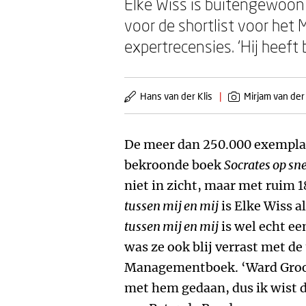
Elke Wiss is buitengewoon
voor de shortlist voor het
expertrecensies. ‘Hij heeft
Hans van der Klis
|
Mirjam van der
De meer dan 250.000 exemplar
bekroonde boek
Socrates op sn
niet in zicht, maar met ruim
tussen mij en mij
is Elke Wiss a
tussen mij en mij
is wel echt ee
was ze ook blij verrast met d
Managementboek. ‘Ward Groote
met hem gedaan, dus ik wist d