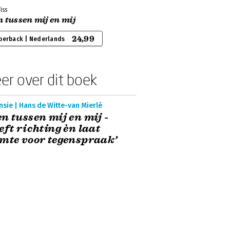
iss
 tussen mij en mij
24,99
perback | Nederlands
er over dit boek
sie | Hans de Witte-van Mierlé
n tussen mij en mij -
eft richting èn laat
mte voor tegenspraak’