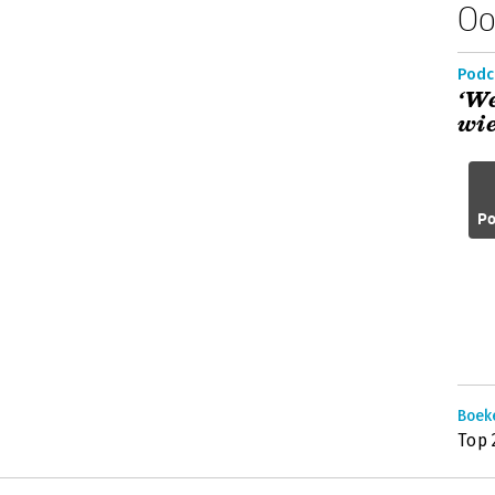
Oo
Podc
‘We
wie
Po
Boek
Top 