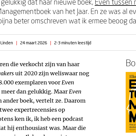
 gelukkig dat haar nieuwe boek,
Even tussen m
 Managementboek van het Jaar. En ze was al eve
 bijna beter omschreven wat ik ermee beoog dan
 Linden
|
24 maart 2026
|
2-3 minuten leestijd
Boe
en die verkocht zijn van haar
eakers
uit 2020 zijn weliswaar nog
 18.000 exemplaren voor
Even
l meer dan gelukkig. Maar
Even
n ander boek, vertelt ze. Daarom
e twee expertrecensies op
ns ken ik, ik heb een podcast
at hij enthousiast was. Maar die