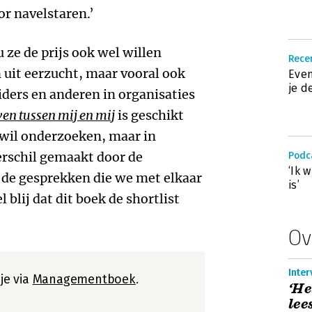
or navelstaren.’
u ze de prijs ook wel willen
Recen
 uit eerzucht, maar vooral ook
Even
je 
iders en anderen in organisaties
en tussen mij en mij
is geschikt
 wil onderzoeken, maar in
erschil gemaakt door de
Podc
‘Ik 
 de gesprekken die we met elkaar
is’
 blij dat dit boek de shortlist
Ov
Inte
je via
Managementboek
.
‘He
lee