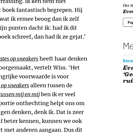
rrassing. Ik ken hem niet
Elke W
t boek fantastisch begrepen. Hij
Even
wat ik ermee beoog dan ik zelf
Pa
ijn punten dacht ik: had ik dit
ek schreef, dan had ik ze gejat.’
Me
ates op sneakers
heeft haar denken
Recen
oorgemaakt, vertelt Wiss. ‘Het
Eve
‘Ge
ngrijke voorwaarde is voor
rui
 op sneakers
alleen tussen de
tussen mij en mij
ben ik er veel
 portie onthechting helpt ons om
igen denken, denk ik. Dat is zeer
elf beter kennen, kunnen we ook
ct met anderen aangaan. Dus dit