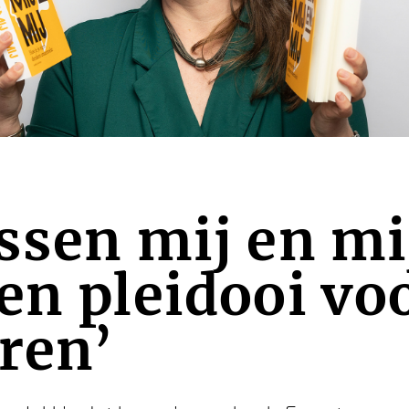
ssen mij en mij
en pleidooi vo
ren’