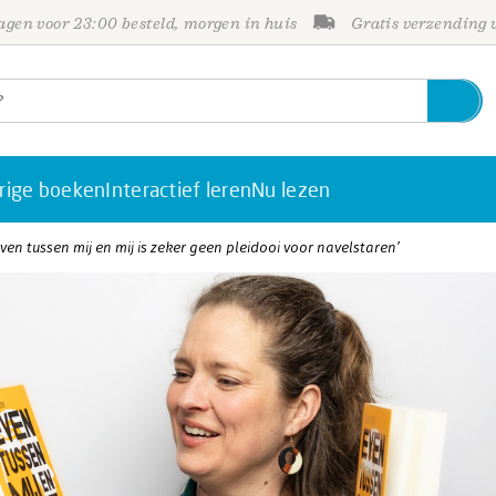
gen voor 23:00 besteld, morgen in huis
Gratis verzending
rige boeken
Interactief leren
Nu lezen
Even tussen mij en mij is zeker geen pleidooi voor navelstaren’