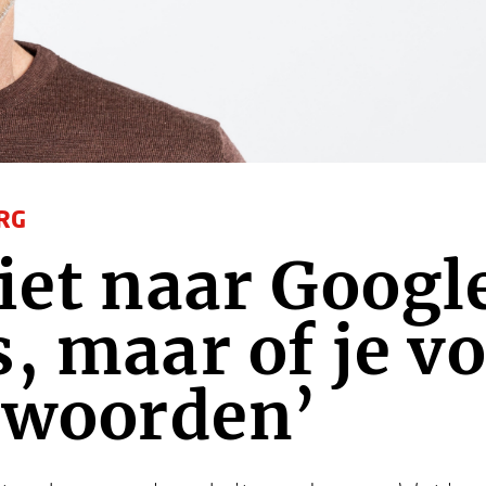
RG
iet naar Googl
, maar of je 
twoorden’