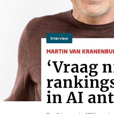
Interview
MARTIN VAN KRANENBU
‘Vraag n
rankings
in AI an