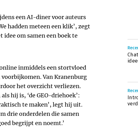
dens een AI-diner voor auteurs
We hadden meteen een klik’, zegt
et idee om samen een boek te
Rece
Chat
idee
 online inmiddels een stortvloed
n voorbijkomen. Van Kranenburg
ardoor het overzicht verliezen.
Rece
als hij is, ‘de GEO-driehoek’:
Intr
verd
ktisch te maken’, legt hij uit.
 om drie onderdelen die samen
goed begrijpt en noemt.’