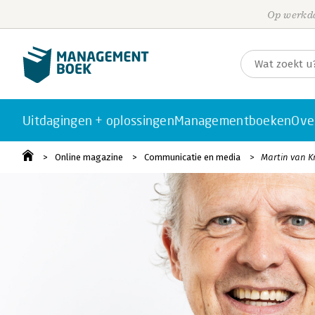
Op werkda
Uitdagingen + oplossingen
Managementboeken
Ove
Online magazine
Communicatie en media
Martin van K