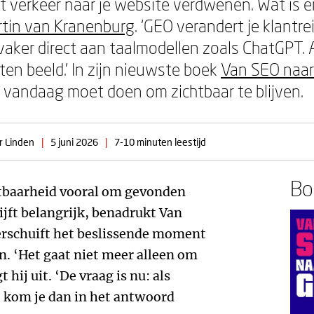
t verkeer naar je website verdwenen. Wat is er
tin van Kranenburg
. ‘GEO verandert je klantr
vaker direct aan taalmodellen zoals ChatGPT. A
en beeld.’ In zijn nieuwste boek
Van SEO naa
e vandaag moet doen om zichtbaar te blijven.
r Linden
|
5 juni 2026
|
7-10 minuten leestijd
Boe
htbaarheid vooral om gevonden
ijft belangrijk, benadrukt Van
rschuift het beslissende moment
n. ‘Het gaat niet meer alleen om
 hij uit. ‘De vraag is nu: als
, kom je dan in het antwoord