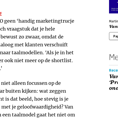
E
O geen ‘handig marketingtrucje
Marti
Van
sch vraagstuk dat je hele
ij bewust zo zwaar, omdat de
Pa
ialoog met klanten verschuift
naar taalmodellen. ‘Als je in het
Me
er ook niet meer op de shortlist.
.’
Rece
Va
‘Pr
niet alleen focussen op de
on
ar buiten kijken: wat zeggen
 is dat beeld, hoe stevig is je
s met je geloofwaardigheid? Van
n een taalmodel gaat het niet om