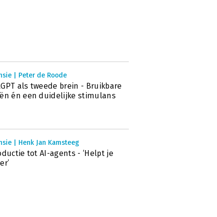
nsie | Peter de Roode
GPT als tweede brein - Bruikbare
ën én een duidelijke stimulans
nsie | Henk Jan Kamsteeg
oductie tot AI-agents - ‘Helpt je
er’