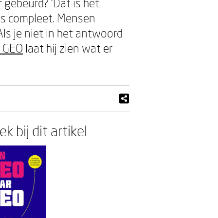
 gebeurd? ‘Dat is het
eis compleet. Mensen
ls je niet in het antwoord
r GEO
laat hij zien wat er
k bij dit artikel