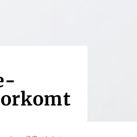
e-
voorkomt