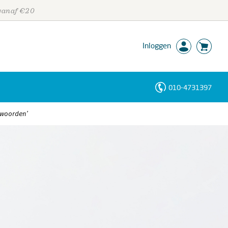
 vanaf €20
Inloggen
010-4731397
Personen
twoorden’
Trefwoorden